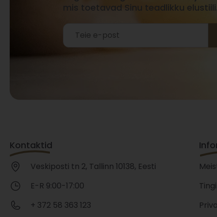
mis toetavad Sinu teadlikku elustiili
Kontaktid
Inf
Veskiposti tn 2, Tallinn 10138, Eesti
Meis
E-R 9:00-17:00
Ting
+ 372 58 363 123
Priv