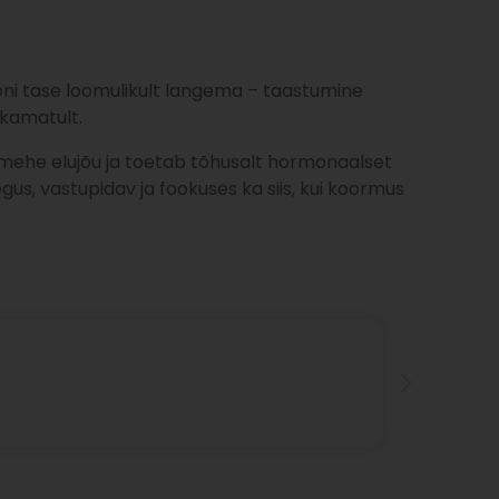
ni tase loomulikult langema – taastumine
kamatult.
mehe elujõu ja toetab tõhusalt hormonaalset
egus, vastupidav ja fookuses ka siis, kui koormus