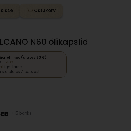
 sisse
LCANO N60 õlikapslid
püsitellimus (alates 50 €)
s —
40%
rt
igal tarnel
ista alates 7. päevast
+ 15 banks