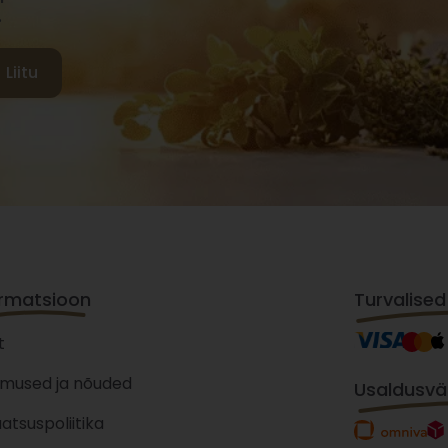
.
Liitu
ormatsioon
Turvalised
t
imused ja nõuded
Usaldusvää
aatsuspoliitika