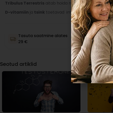
Tribulus Terrestris
aitab hoida normaalset seksuaalse
D-vitamiin
ja
tsink
toetavad immuunsüsteemi normaal
Tasuta saatmine alates
Premium kvali
29 €
garantii
Seotud artiklid