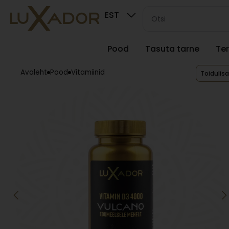
EST
Pood
Tasuta tarne
Ter
Avaleht
Pood
Vitamiinid
Toidulis