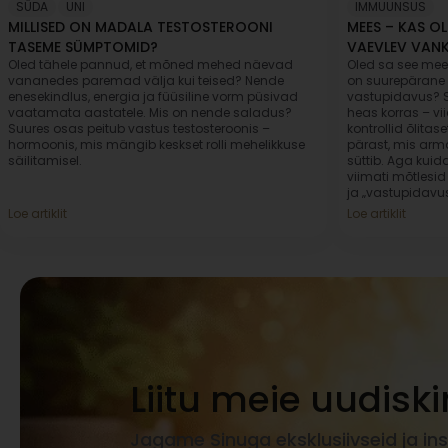
SÜDA
,
UNI
IMMUUNSUS
MILLISED ON MADALA TESTOSTEROONI
MEES – KAS O
TASEME SÜMPTOMID?
VAEVLEV VAN
Oled tähele pannud, et mõned mehed näevad
Oled sa see mees
vananedes paremad välja kui teised? Nende
on suurepärane 
enesekindlus, energia ja füüsiline vorm püsivad
vastupidavus? S
vaatamata aastatele. Mis on nende saladus?
heas korras – vi
Suures osas peitub vastus testosteroonis –
kontrollid õlita
hormoonis, mis mängib keskset rolli mehelikkuse
pärast, mis arm
säilitamisel.
süttib. Aga kuid
viimati mõtlesid 
ja „vastupidavu
Loe artiklit
Loe artiklit
Liitu meie uudiski
Jagame Sinuga eksklusiivseid ja ins