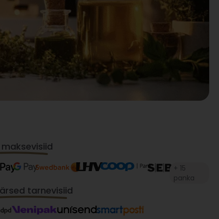
 maksevisiid
+ 15
panka
rsed tarnevisiid