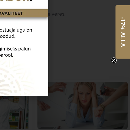
 taseme säilitamisele veres.
-17% ALLA