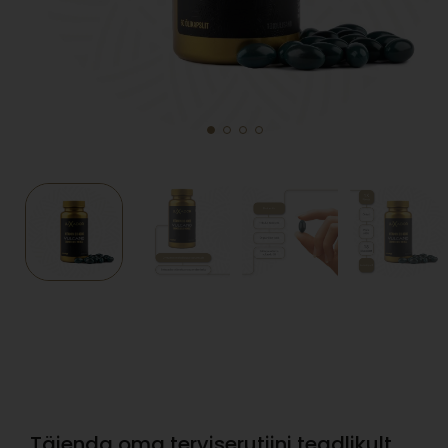
Täienda oma terviserutiini teadlikult