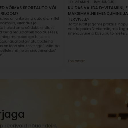
D-VITAMIIN
,
IMMUUNSUS
LED VÕIMAS SPORTAUTO VÕI
KUIDAS VALIDA D-VITAMIINI,
KRILOOM?
MAKSIMAALNE IMENDUMINE JA
, kes on uhke oma auto üle, millel
TERVISELE?
võimsus, kiirendus ja
Järgnevalt jagame praktilisi näpu
a hoiad oma sõidukit kindlasti
valida parim D-vitamiin, mis tag
id seda regulaarselt hooldusesse,
imenduvuse ja kasuliku toime tervi
set ning muretsed iga tulukese
atuurlaual ootamatult põlema
as on lood sinu tervisega? Millal sa
sellele, milline on sinu „kiirendus“
s“?
Loe artiklit
rjaga
pireerivaid nõuandeid,