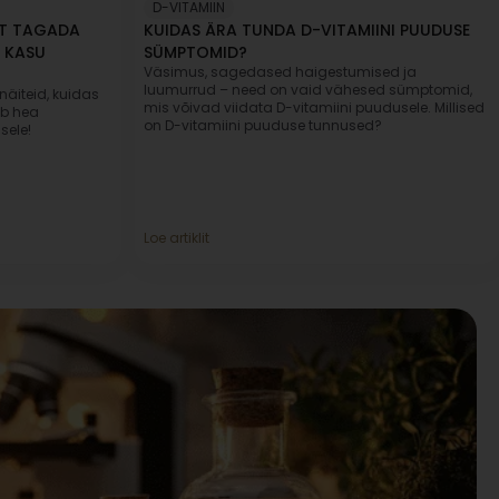
D-VITAMIIN
 ET TAGADA
KUIDAS ÄRA TUNDA D-VITAMIINI PUUDUSE
 KASU
SÜMPTOMID?
Väsimus, sagedased haigestumised ja
luumurrud – need on vaid vähesed sümptomid,
näiteid, kuidas
mis võivad viidata D-vitamiini puudusele. Millised
ab hea
on D-vitamiini puuduse tunnused?
sele!
Loe artiklit