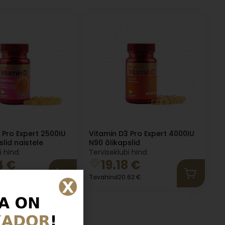
 Pro Expert 2500IU
Vitamin D3 Pro Expert 4000IU
lid naistele
N90 õlikapslid
i hind:
Terviseklubi hind:
4
€
19.18
€
.47
€
Tavahind
20.62
€