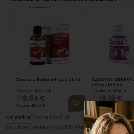
Cardioza Südametilgad 40ml
CALCITOL CITRATE 
närimistablett
Terviseklubi hind:
Terviseklubi hind:
9.54
€
19.18
€
Tavahind
10.25
€
Tavahind
20.62
€
Kirjeldus
Tooteinfo
KKK
Efektiivse imendumisega
D3-vitamiini
õlikapslid prog