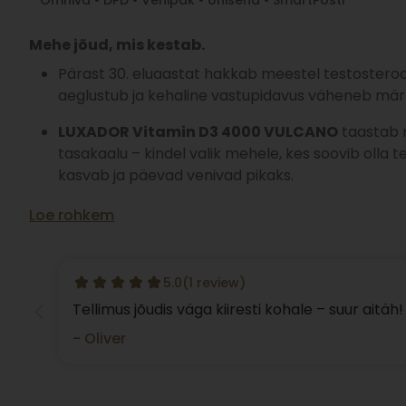
Omniva • DPD • Venipak • Unisend • SmartPosti
Mehe jõud, mis kestab.
Pärast 30. eluaastat hakkab meestel testosteroo
aeglustub ja kehaline vastupidavus väheneb mär
LUXADOR Vitamin D3 4000 VULCANO
taastab 
tasakaalu – kindel valik mehele, kes soovib olla t
kasvab ja päevad venivad pikaks.
Loe rohkem
5.0
(1 review)
Tellimus jõudis väga kiiresti kohale – suur aitäh!
- Oliver