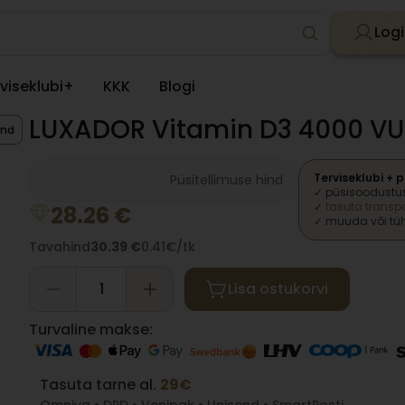
Logi
viseklubi+
KKK
Blogi
LUXADOR Vitamin D3 4000 VU
and
Terviseklubi + 
Terviseklubi hind
Püsitellimuse hind
✓ püsisoodustu
✓
tasuta transpo
28.26
€
✓ muuda või tüh
Tavahind
30.39
€
0.41€/tk
Lisa ostukorvi
Turvaline makse:
Tasuta tarne al.
29€