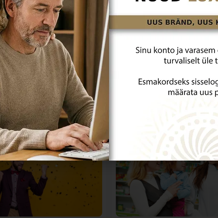
t iha ja võimekust2.
set talitlust.
Tsink
aitab kaasa normaalse testosterooni
teedi
Turvaline ja mugav
ostlemine