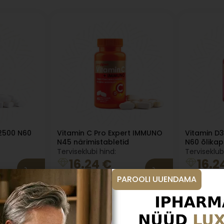
2500 N60
Vitamin C Pro Expert IMMUNO
Vitamin D3
N45 närimistabletid
N60 õlikaps
Terviseklubi hind:
Terviseklub
16.24
€
16.2
Tavahind
17.47
€
Tavahind
17
PAROOLI UUENDAMA
ressiivsele mehele
Tribulus Terrestrise ekstraktiga.