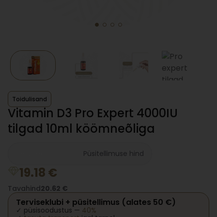
Toidulisand
Vitamin D3 Pro Expert 4000IU
tilgad 10ml köömneõliga
Terviseklubi hind
Püsitellimuse hind
19.18
€
Tavahind
20.62
€
Terviseklubi + püsitellimus (alates 50 €)
✓ püsisoodustus —
40%