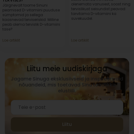
olenemata vanusest, soost ning
Järgnevalt toome Sinuni
tervislikust seisundist peavad
peamised D-vitamiini puuduse
tarvitama D-vitamiini ka
sümptomid ja sellega
suvekuudel.
kaasnevad terviseriskid. Milline
peab olema tervislik D-vitamiini
tase?
Loe artiklit
Loe artiklit
Liitu meie uudiskirjaga
Jagame Sinuga eksklusiivseid ja inspireerivaid
nõuandeid, mis toetavad Sinu teadlikku
elustiili.
Liitu