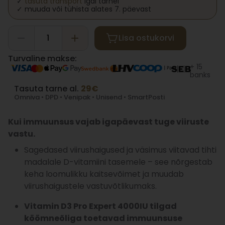
✓
tasuta transport
igal tarnel
✓ muuda või tühista alates 7. päevast
Lisa ostukorvi
Turvaline makse:
+ 15
banks
Tasuta tarne al.
29€
Omniva • DPD • Venipak • Unisend • SmartPosti
Kui immuunsus vajab igapäevast tuge viiruste
vastu.
Sagedased viirushaigused ja väsimus viitavad tihti
madalale D-vitamiini tasemele – see nõrgestab
keha loomulikku kaitsevõimet ja muudab
viirushaigustele vastuvõtlikumaks.
Vitamin D3 Pro Expert 4000IU tilgad
köömneõliga toetavad immuunsuse