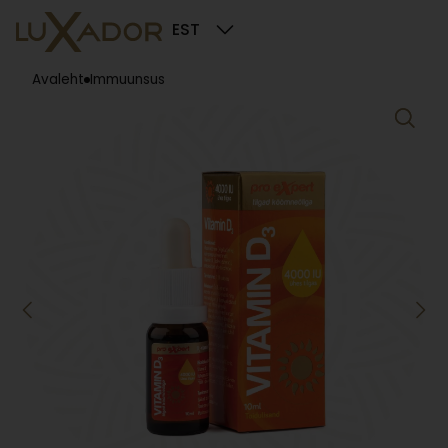
EST
Avaleht
Immuunsus