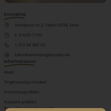
Kontaktid
Veskiposti tn 2, Tallinn 10138, Eesti
E-R 9:00-17:00
+ 372 58 363 123
klienditeenindus@luxador.ee
Informatsioon
Meist
Tingimused ja nõuded
Privaatsuspoliitika
Küpsiste poliitika
Turvalised maksevisiid