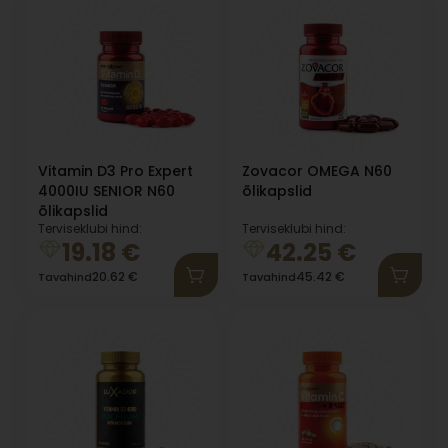
Vitamin D3 Pro Expert
Zovacor OMEGA N60
4000IU SENIOR N60
õlikapslid
õlikapslid
Terviseklubi hind:
Terviseklubi hind:
19.18
€
42.25
€
20.62
€
45.42
€
Tavahind
Tavahind