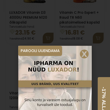
LUXADOR Vitamin D3
Vitamin C Pro Expert +
4000IU PREMIUM N120
Raud TR N60
õlikapslid
pikatoimelised kapslid
Terviseklubi hind:
Terviseklubi hind:
23.15
€
16.81
€
24.90
€
18.08
€
Tavahind
Tavahind
PAROOLI UUENDAMA
-17% ALLA
Vitamin D3 Pro Expert
1200IU N90 õlikapslid
Terviseklubi hind: