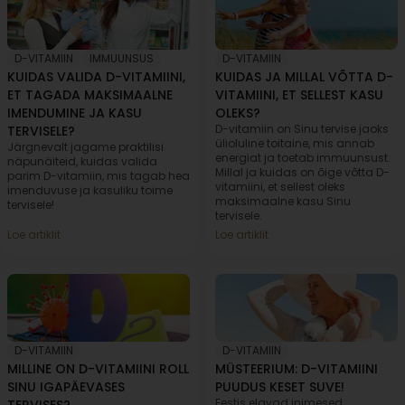
D-VITAMIIN
,
IMMUUNSUS
D-VITAMIIN
KUIDAS VALIDA D-VITAMIINI,
KUIDAS JA MILLAL VÕTTA D-
ET TAGADA MAKSIMAALNE
VITAMIINI, ET SELLEST KASU
IMENDUMINE JA KASU
OLEKS?
D-vitamiin on Sinu tervise jaoks
TERVISELE?
ülioluline toitaine, mis annab
Järgnevalt jagame praktilisi
energiat ja toetab immuunsust.
näpunäiteid, kuidas valida
Millal ja kuidas on õige võtta D-
parim D-vitamiin, mis tagab hea
vitamiini, et sellest oleks
imenduvuse ja kasuliku toime
maksimaalne kasu Sinu
tervisele!
tervisele.
Loe artiklit
Loe artiklit
D-VITAMIIN
D-VITAMIIN
MILLINE ON D-VITAMIINI ROLL
MÜSTEERIUM: D-VITAMIINI
SINU IGAPÄEVASES
PUUDUS KESET SUVE!
Eestis elavad inimesed
TERVISES?