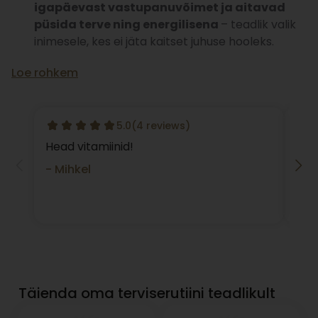
igapäevast vastupanuvõimet ja aitavad
püsida terve ning energilisena
– teadlik valik
inimesele, kes ei jäta kaitset juhuse hooleks.
Loe rohkem
5.0
(4 reviews)
Head vitamiinid!
Olen
pari
- Mihkel
olen
- T
Täienda oma terviserutiini teadlikult