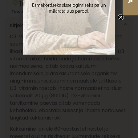
10.09
€
14.42
€
Tavahind
Kirjeldus
D3-vitamiini tilgad külmpressitud mustköömne
seemne õliga. D3-vitamiin on hea luudele,
lihastele, hammastele ja immuunsüsteemile. D3-
vitamiin aitab hoida luude ja hammaste tervist
normaalsena, aitab kaasa kaltsiumi -
imendumisele ja ärakasutamisele organismis
ning -immuunsüsteemi normaalsele talitlusele.
D3-vitamiin toetab lihaste normaalset talitlust –
vähemalt 20 µg (800 IU) D3-vitamiini
tarvitamine päevas aitab vähendada
kehahoiaku ebastabiilsusest ja lihaste nõrkusest
tingitud kukkumisriski.
Kukkumine on üle 60-aastastel naistel ja
meestel oluline riskitegur luumurdude tekkeks.