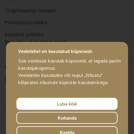
Tingimused ja nõuded
Privaatsuspoliitika
Küpsiste poliitika
Turvalised maksevisiid
Veebilehel on kasutatud küpsiseid.
+ 15
panka
See veebisait kasutab küpsiseid, et tagada parim
Usaldusväärsed tarnevisiid
kasutajakogemus.
Veebilehte kasutades või nupul „Nõustu”
klõpsates nõustute küpsiste kasutamisega.
Luba kõik
Kohanda
© Luxador Eesti OÜ, 2026
Developed by
It Solutions Group
Keeldu