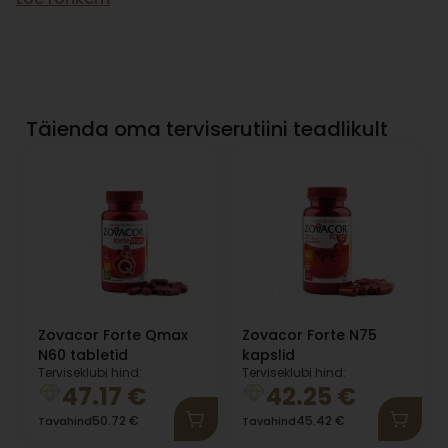
Täienda oma terviserutiini teadlikult
Zovacor Forte Qmax
Zovacor Forte N75
N60 tabletid
kapslid
Terviseklubi hind:
Terviseklubi hind:
47.17
€
42.25
€
50.72
€
45.42
€
Tavahind
Tavahind