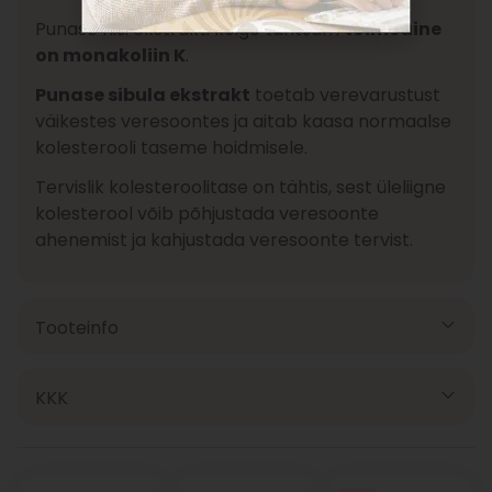
Punase riisi ekstrakti kõige tähtsam
toimeaine
on monakoliin K
.
Punase sibula ekstrakt
toetab verevarustust
väikestes veresoontes ja aitab kaasa normaalse
kolesterooli taseme hoidmisele.
Tervislik kolesteroolitase on tähtis, sest üleliigne
kolesterool võib põhjustada veresoonte
ahenemist ja kahjustada veresoonte tervist.
Tooteinfo
KKK