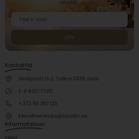
elustiili.
Liitu
Kontaktid
Veskiposti tn 2, Tallinn 10138, Eesti
E-R 9:00-17:00
+ 372 58 363 123
klienditeenindus@luxador.ee
Informatsioon
Meist