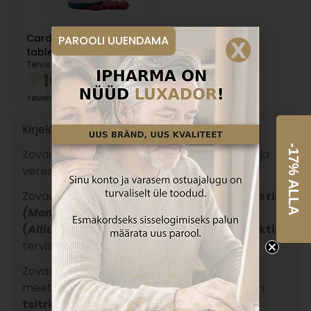
Cardioza Q10 N30
PAROOLI UUENDAMA
tabletid
Terviseklubi hind:
16.81
€
18.08
€
Tavahind
Kirjeldus
-17% ALLA
Zovacor on spetsiaalne toidulisand südame ja
veresoonte tervise säilitamiseks.
Zovacor sisaldab
Hiina kääritatud punase riisi
(Monascus Purpureus)
ja
punase sibula
(
Allium Cepa
) standardiseeritud ekstrakti
,
tervisliku kolesterooli taseme säilitamiseks.
Zovacor punase riisi ekstrakt on looduslikult
meetodil kääritatud ning eriti puhas – see on
tsitriniinivaba
.