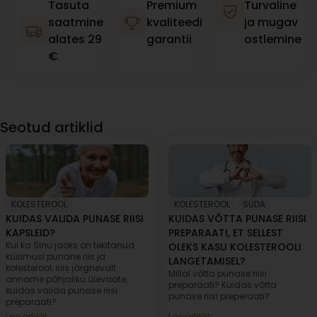
Tasuta
Premium
Turvaline
saatmine
kvaliteedi
ja mugav
alates 29
garantii
ostlemine
€
Seotud artiklid
KOLESTEROOL
KOLESTEROOL
,
SÜDA
KUIDAS VALIDA PUNASE RIISI
KUIDAS VÕTTA PUNASE RIISI
KAPSLEID?
PREPARAATI, ET SELLEST
Kui ka Sinu jaoks on tekitanud
OLEKS KASU KOLESTEROOLI
küsimusi punane riis ja
LANGETAMISEL?
kolesterool, siis järgnevalt
Millal võtta punase riisi
anname põhjaliku ülevaate,
preparaati? Kuidas võtta
kuidas valida punase riisi
punase riisi preperaati?
preparaati?
Loe artiklit
Loe artiklit