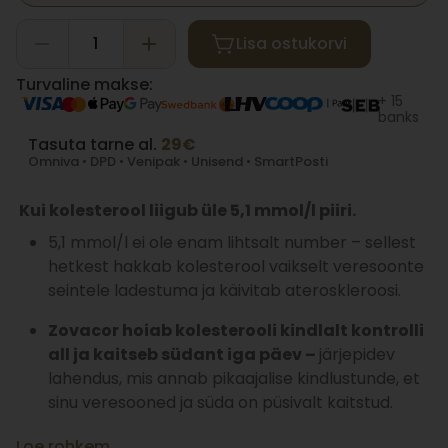
Lisa ostukorvi
Turvaline makse:
+ 15
banks
Tasuta tarne al.
29€
Omniva • DPD • Venipak • Unisend • SmartPosti
Kui kolesterool liigub üle 5,1 mmol/l piiri.
5,1 mmol/l ei ole enam lihtsalt number – sellest
hetkest hakkab kolesterool vaikselt veresoonte
seintele ladestuma ja käivitab ateroskleroosi.
Zovacor hoiab kolesterooli kindlalt kontrolli
all ja kaitseb südant iga päev –
järjepidev
lahendus, mis annab pikaajalise kindlustunde, et
sinu veresooned ja süda on püsivalt kaitstud.
Loe rohkem