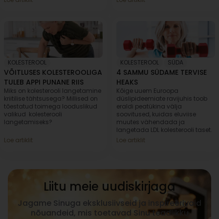
KOLESTEROOL
KOLESTEROOL
,
SÜDA
VÕITLUSES KOLESTEROOLIGA
4 SAMMU SÜDAME TERVISE
TULEB APPI PUNANE RIIS
HEAKS
Miks on kolesterooli langetamine
Kõige uuem Euroopa
kriitilise tähtsusega? Millised on
düslipideemiate ravijuhis toob
tõestatud toimega looduslikud
eraldi peatükina välja
valikud kolesterooli
soovitused, kuidas eluviise
langetamiseks?
muutes vähendada ja
langetada LDL kolesterooli taset.
Loe artiklit
Loe artiklit
Liitu meie uudiskirjaga
Jagame Sinuga eksklusiivseid ja inspireerivaid
nõuandeid, mis toetavad Sinu teadlikku