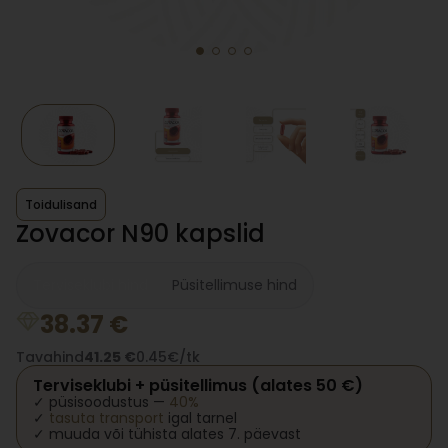
Toidulisand
Zovacor N90 kapslid
Terviseklubi hind
Püsitellimuse hind
38.37
€
Tavahind
41.25
€
0.45€/tk
Terviseklubi + püsitellimus (alates 50 €)
✓ püsisoodustus —
40%
✓
tasuta transport
igal tarnel
✓ muuda või tühista alates 7. päevast