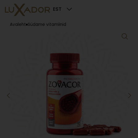
EST
Avaleht
Südame vitamiinid