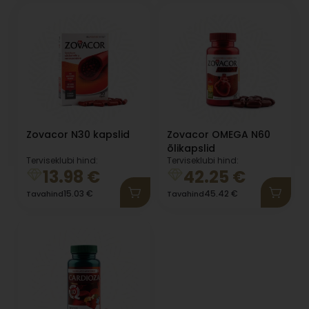
Zovacor N30 kapslid
Zovacor OMEGA N60
õlikapslid
Terviseklubi hind:
Terviseklubi hind:
13.98
€
42.25
€
15.03
€
45.42
€
Tavahind
Tavahind