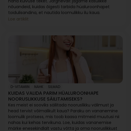
naha kuivuse teket. Järgnevalt jagame kasulikke
nõuandeid, kuidas õigesti tarbida hüaluroonhapet
toidulisandina, et nautida loomulikku ilu kaua.
Loe artiklit
D-VITAMIIN
NAHK
SILMAD
KUIDAS VALIDA PARIM HÜALUROONHAPE
NOORUSLIKKUSE SÄILITAMISEKS?
Kes meist ei sooviks säilitada nooruslikku välimust ja
head tervist võimalikult kaua? Paraku on vananemine
loomulik protsess, mis toob kaasa mitmeid muutusi nii
nahas kui kehas tervikuna. Loe, kuidas vananemise
märke enesekindlalt vastu võtta ja oma nooruslikkust