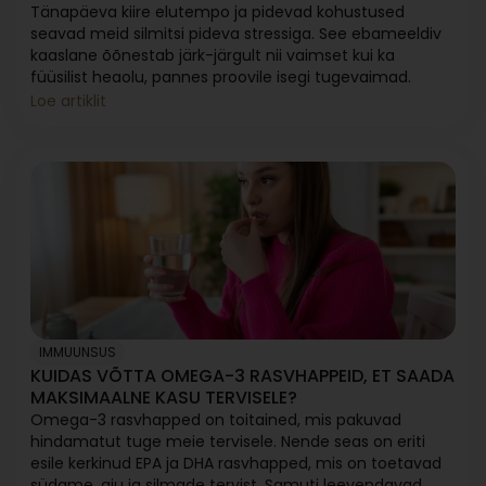
Tänapäeva kiire elutempo ja pidevad kohustused
seavad meid silmitsi pideva stressiga. See ebameeldiv
kaaslane õõnestab järk-järgult nii vaimset kui ka
füüsilist heaolu, pannes proovile isegi tugevaimad.
Loe artiklit
IMMUUNSUS
KUIDAS VÕTTA OMEGA-3 RASVHAPPEID, ET SAADA
MAKSIMAALNE KASU TERVISELE?
Omega-3 rasvhapped on toitained, mis pakuvad
hindamatut tuge meie tervisele. Nende seas on eriti
esile kerkinud EPA ja DHA rasvhapped, mis on toetavad
südame, aju ja silmade tervist. Samuti leevendavad