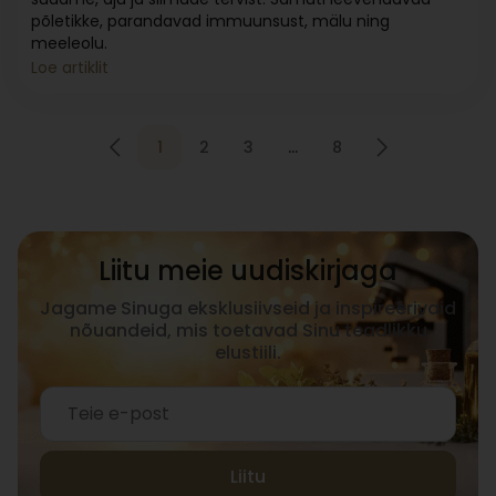
põletikke, parandavad immuunsust, mälu ning
meeleolu.
Loe artiklit
1
2
3
…
8
Liitu meie uudiskirjaga
Jagame Sinuga eksklusiivseid ja inspireerivaid
nõuandeid, mis toetavad Sinu teadlikku
elustiili.
Liitu