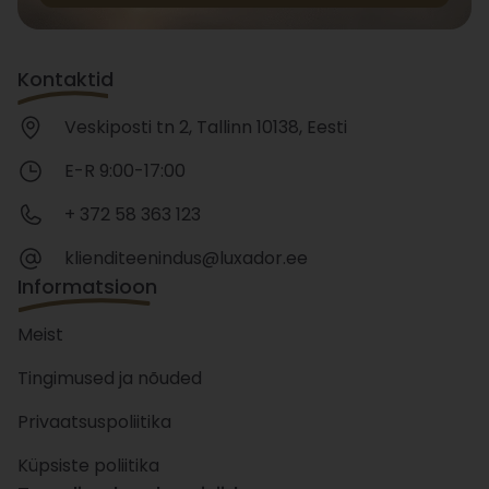
Kontaktid
Veskiposti tn 2, Tallinn 10138, Eesti
E-R 9:00-17:00
+ 372 58 363 123
klienditeenindus@luxador.ee
Informatsioon
Meist
Tingimused ja nõuded
Privaatsuspoliitika
Küpsiste poliitika