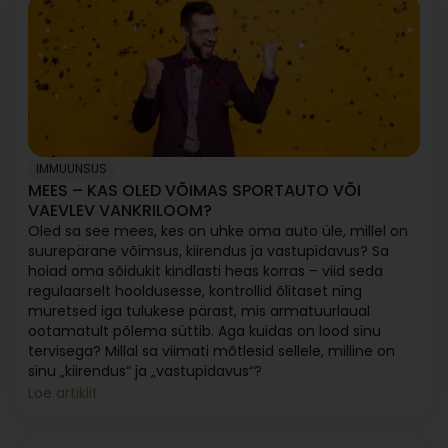
IMMUUNSUS
MEES – KAS OLED VÕIMAS SPORTAUTO VÕI
VAEVLEV VANKRILOOM?
Oled sa see mees, kes on uhke oma auto üle, millel on
suurepärane võimsus, kiirendus ja vastupidavus? Sa
hoiad oma sõidukit kindlasti heas korras – viid seda
regulaarselt hooldusesse, kontrollid õlitaset ning
muretsed iga tulukese pärast, mis armatuurlaual
ootamatult põlema süttib. Aga kuidas on lood sinu
tervisega? Millal sa viimati mõtlesid sellele, milline on
sinu „kiirendus“ ja „vastupidavus“?
Loe artiklit