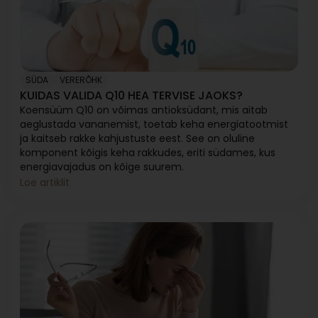
SÜDA
VERERÕHK
KUIDAS VALIDA Q10 HEA TERVISE JAOKS?
Koensüüm Q10 on võimas antioksüdant, mis aitab
aeglustada vananemist, toetab keha energiatootmist
ja kaitseb rakke kahjustuste eest. See on oluline
komponent kõigis keha rakkudes, eriti südames, kus
energiavajadus on kõige suurem.
Loe artiklit