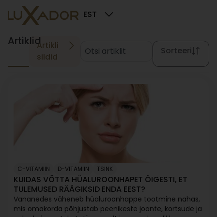
EST
Artiklid
Artikli
Sorteeri
sildid
C-VITAMIIN
D-VITAMIIN
TSINK
KUIDAS VÕTTA HÜALUROONHAPET ÕIGESTI, ET
TULEMUSED RÄÄGIKSID ENDA EEST?
Vananedes väheneb hüaluroonhappe tootmine nahas,
mis omakorda põhjustab peenikeste joonte, kortsude ja