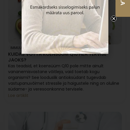
IMMUUNSUS
SÜDA
VERERÕHK
KUIDAS VÕTTA KOENSÜÜM Q10 HEA TERVISE
JAOKS?
Kas teadsid, et koensüüm Q10 pole mitte ainult
vananemisvastane võitleja, vaid toetab kogu
organismi? See looduslik antioksüdant tugevdab
vastupanuvõimet stressile ja haigustele ning on oluline
südame- ja veresoonkonna tervisele.
Loe artiklit