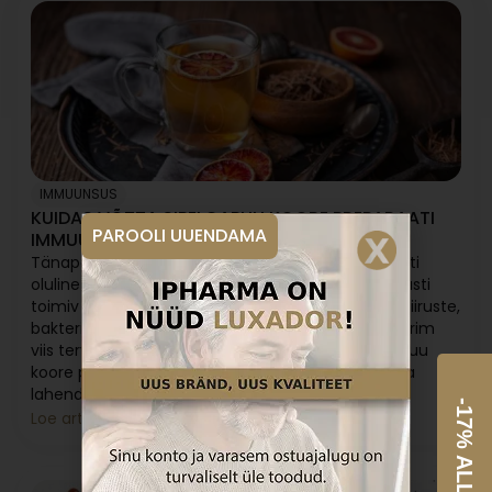
IMMUUNSUS
KUIDAS VÕTTA SIPELGAPUU KOORE PREPARAATI
PAROOLI UUENDAMA
IMMUUNSUSE TUGEVDAMISEKS?
Tänapäeva kiires ja stressirohkes maailmas on eriti
oluline hoida oma immuunsüsteem tugevana. Hästi
toimiv immuunsus suudab meid edukalt kaitsta viiruste,
bakterite ja seente põhjustatud haiguste eest. Parim
viis tervise säilitamiseks on ennetus ning sipelgapuu
koore preparaat pakub selleks loodusliku ja tõhusa
lahenduse.
-17% ALLA
Loe artiklit