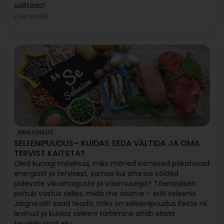
säilitada!
Loe artiklit
IMMUUNSUS
SELEENIPUUDUS– KUIDAS SEDA VÄLTIDA JA OMA
TERVIST KAITSTA?
Oled kunagi mõelnud, miks mõned inimesed pakatavad
energiast ja tervisest, samas kui sina ise võitled
pidevate viirushaiguste ja väsimusega? Tõenäoliselt
peitub vastus selles, mida me sööme – eriti seleenis.
Järgnevalt saad teada, miks on seleenipuudus Eestis nii
levinud ja kuidas seleeni tarbimine aitab elada
tervislikumat elu.