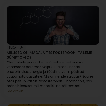
SÜDA
UNI
MILLISED ON MADALA TESTOSTEROONI TASEME
SÜMPTOMID?
Oled tähele pannud, et mõned mehed näevad
vananedes paremad välja kui teised? Nende
enesekindlus, energia ja füüsiline vorm püsivad
vaatamata aastatele. Mis on nende saladus? Suures
osas peitub vastus testosteroonis – hormoonis, mis
mängib keskset rolli mehelikkuse säilitamisel.
Loe artiklit