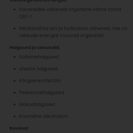
Vanusega seotud langus:
Vananedes väheneb organismi võime toota
Q10-t
Mitokondrite arv ja funktsioon väheneb, mis on
rakkude energiat tootvad organellid.
Haigused ja seisundid:
Südamehaigused
Lihaste haigused
Kõrgvererõhktõbi
Peensoolehaigused
Maksahaigused
Krooniline alkoholism
Ravimid: