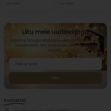
Loe artiklit
Loe artiklit
Liitu meie uudiskirjaga
Jagame Sinuga eksklusiivseid ja inspireerivaid
nõuandeid, mis toetavad Sinu teadlikku
elustiili.
Liitu
Kontaktid