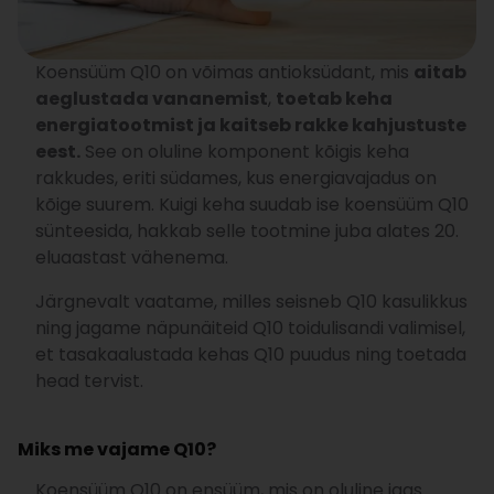
Koensüüm Q10 on võimas antioksüdant, mis
aitab
aeglustada vananemist
,
toetab keha
energiatootmist ja kaitseb rakke kahjustuste
eest.
See on oluline komponent kõigis keha
rakkudes, eriti südames, kus energiavajadus on
kõige suurem. Kuigi keha suudab ise koensüüm Q10
sünteesida, hakkab selle tootmine juba alates 20.
eluaastast vähenema.
Järgnevalt vaatame, milles seisneb Q10 kasulikkus
ning jagame näpunäiteid Q10 toidulisandi valimisel,
et tasakaalustada kehas Q10 puudus ning toetada
head tervist.
Miks me vajame Q10?
Koensüüm Q10 on ensüüm, mis on oluline igas