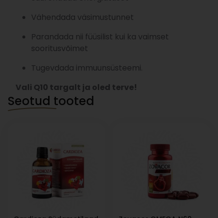
Vähendada väsimustunnet
Parandada nii füüsilist kui ka vaimset
sooritusvõimet
Tugevdada immuunsüsteemi.
Vali Q10 targalt ja oled terve!
Seotud tooted