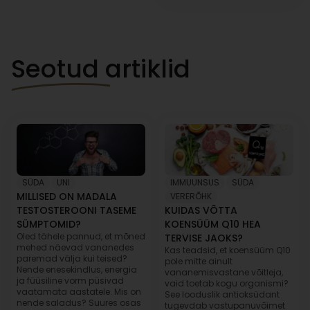
Seotud artiklid
SÜDA
,
UNI
IMMUUNSUS
,
SÜDA
,
MILLISED ON MADALA
VERERÕHK
TESTOSTEROONI TASEME
KUIDAS VÕTTA
SÜMPTOMID?
KOENSÜÜM Q10 HEA
Oled tähele pannud, et mõned
TERVISE JAOKS?
mehed näevad vananedes
Kas teadsid, et koensüüm Q10
paremad välja kui teised?
pole mitte ainult
Nende enesekindlus, energia
vananemisvastane võitleja,
ja füüsiline vorm püsivad
vaid toetab kogu organismi?
vaatamata aastatele. Mis on
See looduslik antioksüdant
nende saladus? Suures osas
tugevdab vastupanuvõimet