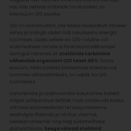
mis võib tekkida statiinide tarvitamisel, on
koensüüm Q10 puudus.
Q10 on antioksüdant, mis leidub looduslikult inimese
kehas ja mängib olulist rolli rakusiseste energia
tootmises. Lisaks sellele on Q10-l oluline roll
südamelihase tervise ja funktsiooni säilitamisel.
Uuringud näitavad, et
statiinide tarbimine
vähendab organismi Q10 taset 40%
. Sama
ensüüm, mida statiinid blokeerivad kolesterooli
tootmise vähendamiseks, on vajalik ka Q10
tootmiseks.
Vananemise ja staiinravimite kasutamise kahest
mõjust põhjustatud defitsiit toob omakorda kaasa
mitmeid ebameeldivaid terviseprobleeme,
sealhulgas lihasvalu ja nõrkus, väsimus,
seedeprobleemid ning isegi südamelihase
düsfunktsiooni.
Seega võivad statiinid