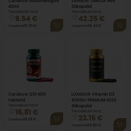
Cardioza Südametilgad
Zovacor OMEGA N60
40ml
õlikapslid
Terviseklubi hind:
Terviseklubi hind:
9.54
€
42.25
€
10.25
€
45.42
€
Tavahind
Tavahind
Cardioza Q10 N30
LUXADOR Vitamin D3
tabletid
4000IU PREMIUM N120
Terviseklubi hind:
õlikapslid
16.81
€
Terviseklubi hind:
23.15
€
18.08
€
Tavahind
24.90
€
Tavahind