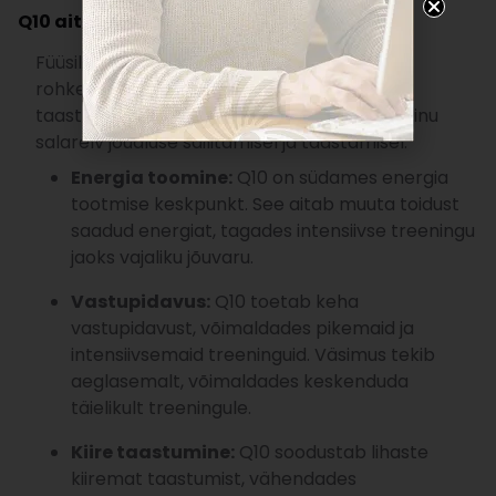
Q10 aitab olla füüsiliselt aktiivne
Füüsiliselt aktiivne elustiil nõuab kehalt palju
rohkem – energiat, vastupidavust ja kiiret
taastumist. Just siin astubki Q10 välja, olles Sinu
salarelv jõudluse säilitamisel ja taastamisel.
Energia toomine:
Q10 on südames energia
tootmise keskpunkt. See aitab muuta toidust
saadud energiat, tagades intensiivse treeningu
jaoks vajaliku jõuvaru.
Vastupidavus:
Q10 toetab keha
vastupidavust, võimaldades pikemaid ja
intensiivsemaid treeninguid. Väsimus tekib
aeglasemalt, võimaldades keskenduda
täielikult treeningule.
Kiire taastumine:
Q10 soodustab lihaste
kiiremat taastumist, vähendades