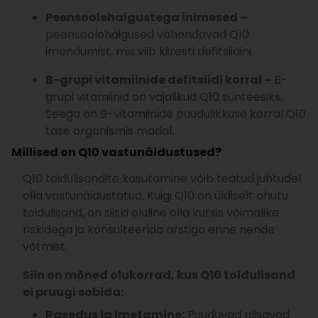
Peensoolehaigustega inimesed –
peensoolehaigused vähendavad Q10
imendumist, mis viib kiiresti defitsiidini.
B-grupi vitamiinide defitsiidi korral –
B-
grupi vitamiinid on vajalikud Q10 sünteesiks.
Seega on B-vitamiinide puudulikkuse korral Q10
tase organismis madal.
Millised on Q10 vastunäidustused?
Q10 toidulisandite kasutamine võib teatud juhtudel
olla vastunäidustatud. Kuigi Q10 on üldiselt ohutu
toidulisand, on siiski oluline olla kursis võimalike
riskidega ja konsulteerida arstiga enne nende
võtmist.
Siin on mõned olukorrad, kus Q10 toidulisand
ei pruugi sobida:
Rasedus ja imetamine:
Puuduvad piisavad