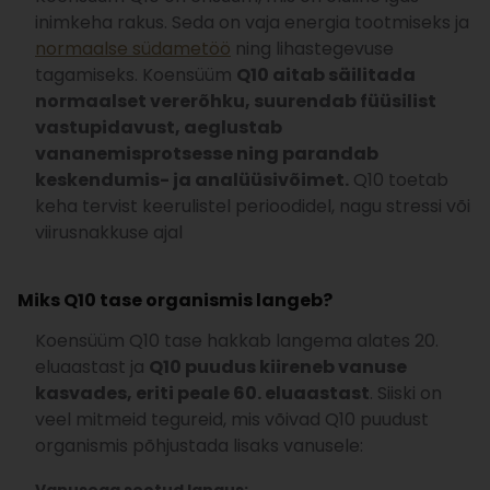
inimkeha rakus. Seda on vaja energia tootmiseks ja
normaalse südametöö
ning lihastegevuse
tagamiseks. Koensüüm
Q10
aitab säilitada
normaalset vererõhku, suurendab füüsilist
vastupidavust, aeglustab
vananemisprotsesse ning parandab
keskendumis- ja analüüsivõimet.
Q10 toetab
keha tervist keerulistel perioodidel, nagu stressi või
viirusnakkuse ajal
Miks Q10 tase organismis langeb?
Koensüüm Q10 tase hakkab langema alates 20.
eluaastast ja
Q10 puudus kiireneb vanuse
kasvades, eriti peale 60. eluaastast
. Siiski on
veel mitmeid tegureid, mis võivad Q10 puudust
organismis põhjustada lisaks vanusele: