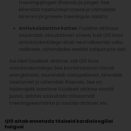
treeningujärgset lihasvalu ja pinget. See
kiirendab taastumisprotsessi ja võimaldab
kiiremini järgmisele treeningule naasta.
Antioksüdantne kaitse:
Füüsiline aktiivsus
suurendab oksüdatiivset stressi, kuid Q10 koos
antioksüdantidega aitab neutraliseerida vabu
radikaale, vähendades seeläbi kahjustuste riski.
Kui oled füüsiliselt aktiivne, vali Q10 koos
antioksüdantidega. See kombinatsioon tõstab
energiataset, suurendab vastupidavust, kiirendab
taastumist ja vähendab lihasvalu. See on
hädavajalik kaaslane füüsiliselt aktiivse elustiili
juures, aidates saavutada tõhusamalt
treeningueesmärke ja nautida aktiivset elu.
Q10 aitab ennetada tõsiseid kardioloogilisi
haigusi