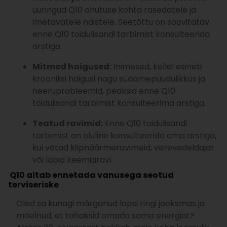
uuringud Q10 ohutuse kohta rasedatele ja
imetavatele naistele. Seetõttu on soovitatav
enne Q10 toidulisandi tarbimist konsulteerida
arstiga.
Mitmed haigused:
Inimesed, kellel esineb
kroonilisi haigusi nagu südamepuudulikkus ja
neeruprobleemid, peaksid enne Q10
toidulisandi tarbimist konsulteerima arstiga.
Teatud ravimid:
Enne Q10 toidulisandi
tarbimist on oluline konsulteerida oma arstiga,
kui võtad kilpnäärmeravimeid, verevedeldajat
või läbid keemiaravi.
Q10 aitab ennetada vanusega seotud
terviseriske
Oled sa kunagi märganud lapsi ringi jooksmas ja
mõelnud, et tahaksid omada sama energiat?