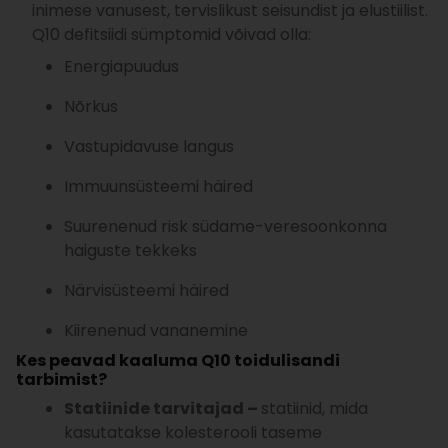
inimese vanusest, tervislikust seisundist ja elustiilist.
Q10 defitsiidi sümptomid võivad olla:
Energiapuudus
Nõrkus
Vastupidavuse langus
Immuunsüsteemi häired
Suurenenud risk südame-veresoonkonna
haiguste tekkeks
Närvisüsteemi häired
Kiirenenud vananemine
Kes peavad kaaluma Q10 toidulisandi
tarbimist?
Statiinide tarvitajad –
statiinid, mida
kasutatakse kolesterooli taseme