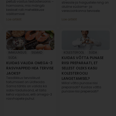
peitub vastus testosteroonis –
stressile ja haigustele ning on
hormoonis, mis mängib
oluline südame- ja
keskset rolli mehelikkuse
veresoonkonna tervisele.
säilitamisel.
Loe artiklit
Loe artiklit
IMMUUNSUS
,
SILMAD
,
KOLESTEROOL
,
SÜDA
KUIDAS VÕTTA PUNASE
SÜDA
KUIDAS VALIDA OMEGA-3
RIISI PREPARAATI, ET
RASVHAPPEID HEA TERVISE
SELLEST OLEKS KASU
JAOKS?
KOLESTEROOLI
Teadlikkus tervislikust
LANGETAMISEL?
toitumisest on üldteada.
Millal võtta punase riisi
Sama tähtis on valida ka
preparaati? Kuidas võtta
sobiv toidulisand, et täita
punase riisi preperaati?
keha vajadusi, eriti omega-3
rasvhapete puhul.