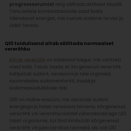
progresseerumist
ning säilitada aktiivset elustiili.
Tänu sellele kombinatsioonile saad lisaks
täiendavat energiat, mis toetab südame tervist ja
üldist heaolu.
Q10 toidulisand
aitab säilitada normaalset
vererõhku
Kõrge vererõhk
on salakaval haigus, mis varitseb
meid kõiki. Tasub teada, et kõrgenenud vererõhk
kahjustab südant, veresooni ja teisi organeid,
suurendades südameinfarkti, insuldi ja
südamepuudulikkuse riski.
Q10 on oluline ensüüm, mis varustab südant
energiaga ja hoiab veresooni tervena. Kõrgenenud
vererõhk või vererõhuravimid vähendavad aga Q10
taset organismis. Kui Sind kimbutab kõrgenenud
vererõhk või juba tarvitad ravimeid, siis vali Q10