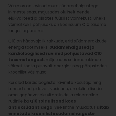
Väsimus on levinud mure südamehaigustega
inimeste seas, mõjutades oluliselt nende
elukvaliteeti ja piirates füüsilist võimekust. Üheks
võimalikuks põhjuseks on koensüüm Q10 taseme
langus organismis.
Q10 on hädavajalik rakkude, eriti südamerakkude,
energia tootmiseks.
Südamehaigused ja
kardioloogilised ravimid põhjustavad Q10
taseme langust
, mõjutades südamerakkude
võimet toota piisavalt energiat ning põhjustades
kroonilist väsimust.
Kui oled kardioloogiliste ravimite kasutaja ning
tunned end pidevalt väsinuna, on oluline lisada
oma igapäevasele vitamiinide ja mineraalide
rutiinile ka
Q10 toidulisand koos
antioksüdantidega
. See lihtne muudatus
aitab
ennetada krooniliste südamehaiguste