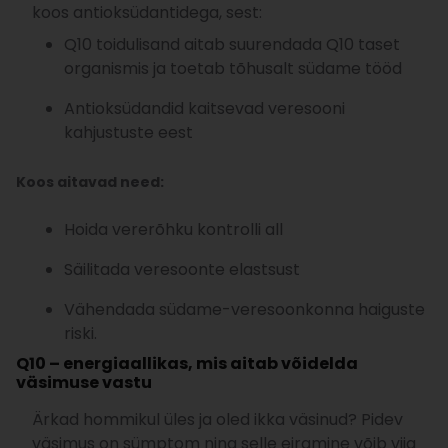
koos antioksüdantidega, sest:
Q10 toidulisand aitab suurendada Q10 taset
organismis ja toetab tõhusalt südame tööd
Antioksüdandid kaitsevad veresooni
kahjustuste eest
Koos aitavad need:
Hoida vererõhku kontrolli all
Säilitada veresoonte elastsust
Vähendada südame-veresoonkonna haiguste
riski.
Q10 – energiaallikas, mis aitab võidelda
väsimuse vastu
Ärkad hommikul üles ja oled ikka väsinud? Pidev
väsimus on sümptom ning selle eiramine võib viia