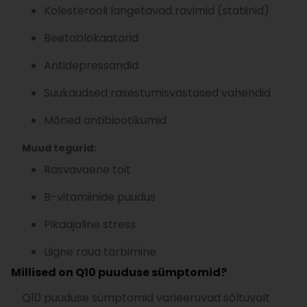
Kolesterooli langetavad ravimid (statiinid)
Beetablokaatorid
Antidepressandid
Suukaudsed rasestumisvastased vahendid
Mõned antibiootikumid
Muud tegurid:
Rasvavaene toit
B-vitamiinide puudus
Pikaajaline stress
Liigne raua tarbimine
Millised on Q10 puuduse sümptomid?
Q10 puuduse sümptomid varieeruvad sõltuvalt