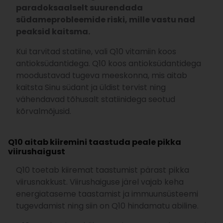
paradoksaalselt suurendada
südameprobleemide riski, mille vastu nad
peaksid kaitsma.
Kui tarvitad statiine, vali Q10 vitamiin koos
antioksüdantidega. Q10 koos antioksüdantidega
moodustavad tugeva meeskonna, mis aitab
kaitsta Sinu südant ja üldist tervist ning
vähendavad tõhusalt statiinidega seotud
kõrvalmõjusid.
Q10 aitab kiiremini taastuda peale pikka
viirushaigust
Q10 toetab kiiremat taastumist pärast pikka
viirusnakkust. Viirushaiguse järel vajab keha
energiataseme taastamist ja immuunsüsteemi
tugevdamist ning siin on Q10 hindamatu abiline.