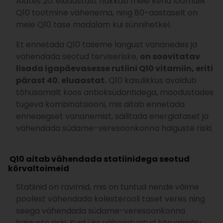
Alates 20. eluaastast hakkab meie keha loomulik
Q10 tootmine vähenema, ning 80-aastaselt on
meie Q10 tase madalam kui sünnihetkel.
Et ennetada Q10 taseme langust vananedes ja
vähendada seotud terviseriske,
on soovitatav
lisada igapäevasesse rutiini Q10 vitamiin, eriti
pärast 40. eluaastat.
Q10 kasulikkus avaldub
tõhusamalt koos antioksüdantidega, moodustades
tugeva kombinatsiooni, mis aitab ennetada
enneaegset vananemist, säilitada energiataset ja
vähendada südame-veresoonkonna haiguste riski.
Q10 aitab vähendada statiinidega seotud
kõrvaltoimeid
Statiinid on ravimid, mis on tuntud nende võime
poolest vähendada kolesterooli taset veres ning
seega vähendada südame-veresoonkonna
haiguste riski. Kuid üks vähemtuntud kõrvalmõju,