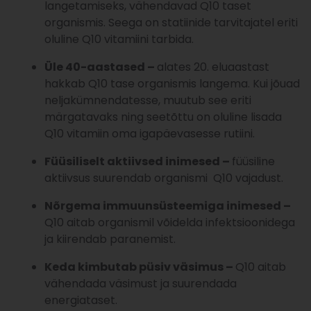
langetamiseks, vähendavad Q10 taset
organismis. Seega on statiinide tarvitajatel eriti
oluline Q10 vitamiini tarbida.
Üle 40-aastased –
alates 20. eluaastast
hakkab Q10 tase organismis langema. Kui jõuad
neljakümnendatesse, muutub see eriti
märgatavaks ning seetõttu on oluline lisada
Q10 vitamiin oma igapäevasesse rutiini.
Füüsiliselt aktiivsed inimesed –
füüsiline
aktiivsus suurendab organismi Q10 vajadust.
Nõrgema immuunsüsteemiga inimesed –
Q10 aitab organismil võidelda infektsioonidega
ja kiirendab paranemist.
Keda kimbutab püsiv väsimus –
Q10 aitab
vähendada väsimust ja suurendada
energiataset.