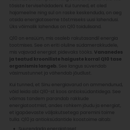
tõsiste tervisehädadeni. Kui tunned, et oled
hajameelne ning sul on raske keskenduda, on aeg
otsida energiataseme tõstmiseks uusi lahendusi.
Üks võimalik lahendus on Q10 toidulisand.
Q10 on ensüüm, mis osaleb rakutasandil energia
tootmises. See on eriti oluline südamerakkudele,
mis vajavad energiat pidevaks tööks.
Vananedes
ja teatud krooniliste haiguste korral Q10 tase
organismis langeb.
See langus süvendab
väsimustunnet ja vähendab jõudlust.
Kui tunned, et Sinu energiavarud on ammendunud,
võid leida abi Q10-st koos antioksüdantidega. See
võimas tandem parandab rakkude
energiatootmist, andes rohkem jõudu ja energiat,
et igapäevaste väljakutsetega paremini toime
tulla. Q10 ja antioksüdantide koostoime aitab:
Suurendada energiataset