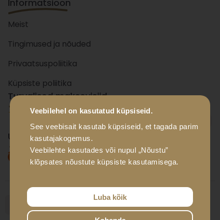
Informatsioon
Meist
Tingimused ja nõuded
Privaatsuspoliitika
Küpsiste poliitika
Turvalised maksevisiid
Veebilehel on kasutatud küpsiseid.
+ 15
panka
See veebisait kasutab küpsiseid, et tagada parim
Usaldusväärsed tarnevisiid
kasutajakogemus.
Veebilehte kasutades või nupul „Nõustu”
klõpsates nõustute küpsiste kasutamisega.
Luba kõik