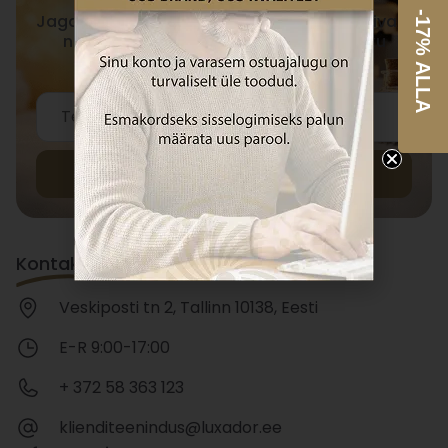
-17% ALLA
Jagame Sinuga eksklusiivseid ja inspireerivaid
nõuandeid, mis toetavad Sinu teadlikku
elustiili.
Liitu
Kontaktid
Veskiposti tn 2, Tallinn 10138, Eesti
E-R 9:00-17:00
+ 372 58 363 123
klienditeenindus@luxador.ee