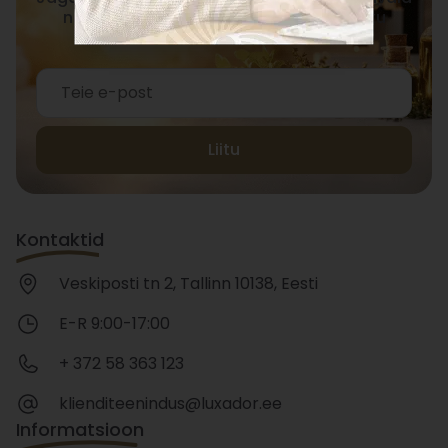
nõuandeid, mis toetavad Sinu teadlikku
elustiili.
Liitu
Kontaktid
Veskiposti tn 2, Tallinn 10138, Eesti
E-R 9:00-17:00
+ 372 58 363 123
klienditeenindus@luxador.ee
Informatsioon