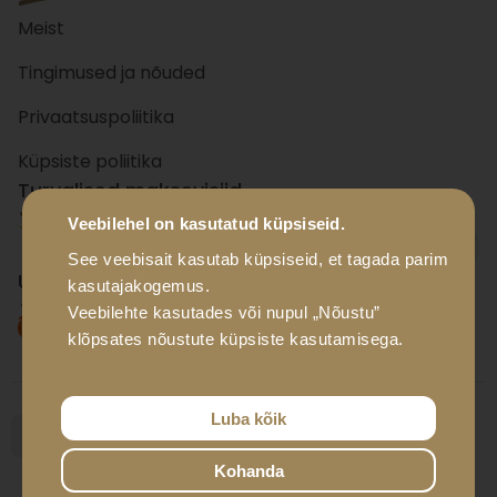
Meist
Tingimused ja nõuded
Privaatsuspoliitika
Küpsiste poliitika
Turvalised maksevisiid
Veebilehel on kasutatud küpsiseid.
+ 15
panka
See veebisait kasutab küpsiseid, et tagada parim
Usaldusväärsed tarnevisiid
kasutajakogemus.
Veebilehte kasutades või nupul „Nõustu”
klõpsates nõustute küpsiste kasutamisega.
Luba kõik
Kohanda
© Luxador Eesti OÜ, 2026