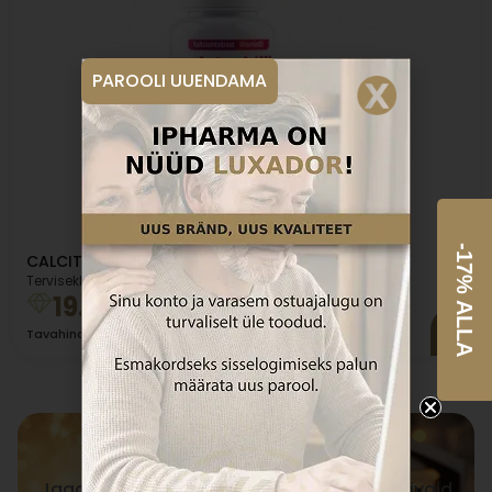
PAROOLI UUENDAMA
-17% ALLA
CALCITOL CITRATE 4000 N60 tabletid
Terviseklubi hind:
19.18
€
20.62
€
Tavahind
Liitu meie uudiskirjaga
Jagame Sinuga eksklusiivseid ja inspireerivaid