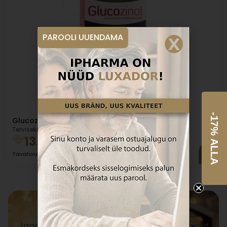
PAROOLI UUENDAMA
-17% ALLA
Glucozinol N30 tabletid
Terviseklubi hind:
13.42
€
14.42
€
Tavahind
Liitu meie uudiskirjaga
Jagame Sinuga eksklusiivseid ja inspireerivaid