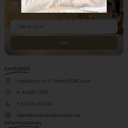
nõuandeid, mis toetavad Sinu teadlikku
elustiili.
Liitu
Kontaktid
Veskiposti tn 2, Tallinn 10138, Eesti
E-R 9:00-17:00
+ 372 58 363 123
klienditeenindus@luxador.ee
Informatsioon