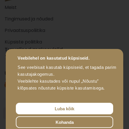
Meist
Tingimused ja nõuded
Privaatsuspoliitika
Küpsiste poliitika
Turvalised maksevisiid
Veebilehel on kasutatud küpsiseid.
+ 15
panka
See veebisait kasutab küpsiseid, et tagada parim
Usaldusväärsed tarnevisiid
kasutajakogemus.
Veebilehte kasutades või nupul „Nõustu”
klõpsates nõustute küpsiste kasutamisega.
Luba kõik
Kohanda
© Luxador Eesti OÜ, 2026