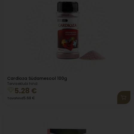
Samuti soodustab kroomi puudus diabeedi ning
südame- ja veresoonkonnahaiguste teket ning nede
süvenemist.
Meie valikust leiad kontrollitud kvaliteediga kroomi
sisaldavad preparaadid, mis hoiavad Sinu head tervist.
Tutvu valikuga ning telli tooted kiirelt ja mugavalt
Luxador tervisepoest!
Alates 29 eurost on transport TASUTA.
Püsikliendile
kehtib
Luxador Terviseklubi
püsisoodustus kuni -40%.
Cardioza Südamesool 100g
Terviseklubi hind:
5.28
€
5.68
€
Tavahind