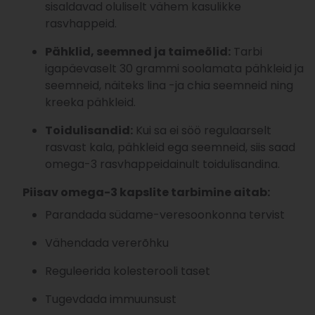
sisaldavad oluliselt vähem kasulikke
rasvhappeid.
Pähklid, seemned ja taimeõlid:
Tarbi
igapäevaselt 30 grammi soolamata pähkleid ja
seemneid, näiteks lina -ja chia seemneid ning
kreeka pähkleid.
Toidulisandid:
Kui sa ei söö regulaarselt
rasvast kala, pähkleid ega seemneid, siis saad
omega-3 rasvhappeidainult toidulisandina.
Piisav omega-3 kapslite tarbimine aitab:
Parandada südame-veresoonkonna tervist
Vähendada vererõhku
Reguleerida kolesterooli taset
Tugevdada immuunsust