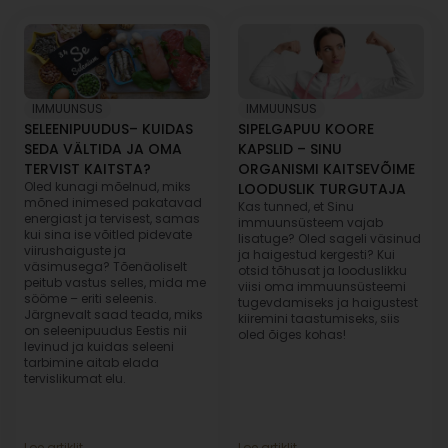
IMMUUNSUS
IMMUUNSUS
SELEENIPUUDUS– KUIDAS
SIPELGAPUU KOORE
SEDA VÄLTIDA JA OMA
KAPSLID – SINU
TERVIST KAITSTA?
ORGANISMI KAITSEVÕIME
Oled kunagi mõelnud, miks
LOODUSLIK TURGUTAJA
mõned inimesed pakatavad
Kas tunned, et Sinu
energiast ja tervisest, samas
immuunsüsteem vajab
kui sina ise võitled pidevate
lisatuge? Oled sageli väsinud
viirushaiguste ja
ja haigestud kergesti? Kui
väsimusega? Tõenäoliselt
otsid tõhusat ja looduslikku
peitub vastus selles, mida me
viisi oma immuunsüsteemi
sööme – eriti seleenis.
tugevdamiseks ja haigustest
Järgnevalt saad teada, miks
kiiremini taastumiseks, siis
on seleenipuudus Eestis nii
oled õiges kohas!
levinud ja kuidas seleeni
tarbimine aitab elada
tervislikumat elu.
Loe artiklit
Loe artiklit