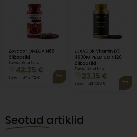
Zovacor OMEGA N60
LUXADOR Vitamin D3
õlikapslid
4000IU PREMIUM N120
Terviseklubi hind:
õlikapslid
42.25
€
Terviseklubi hind:
23.15
€
45.42
€
Tavahind
24.90
€
Tavahind
Seotud artiklid