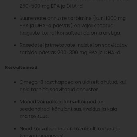
250-500 mg EPA ja DHA-d.
Suuremate annuste tarbimine (kuni 1000 mg
EPA ja DHA-d päevas) on vajalik teatud
haiguste korral konsulteerida oma arstiga.
Rasedatel ja imetavatel naistel on soovitatav
tarbida päevas 200-300 mg EPA ja DHA-d.
Kõrvaltoimed
Omega-3 rasvhapped on üldiselt ohutud, kui
neid tarbida soovitatud annustes.
Mõned võimalikud kõrvaltoimed on
seedehäired, kõhulahtisus, iiveldus ja kala
maitse suus.
Need kõrvaltoimed on tavaliselt kerged ja
kaovad iseenesest.