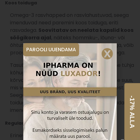
Koos toiduga
Omega-3 rasvhapped on rasvlahustuvad, seega
imenduvad need paremini koos toiduga, eriti
rasvadega.
Soovitatav on neelata kapslid koos
söögikorra ajal
, näiteks hommiku-, lõuna- või
õhtusöögi ajal. Kui on probleeme seedimisega, võib
PAROOLI UUENDAMA
proovida võtta kapsleid koos kerge suupistega.
Tasub teada, et omega-3 kapslite neelamine tühja
kõhuga võib tuua kaasa ebameeldivaid
kõrvaltoimeid, nagu röhatused ja halb maitse suus,
mis võivad heidutada regulaarsest tarbimisest.
Seega on soovitatav neelata kapsleid koos
-17% ALLA
toiduga, et vältida ebameeldivusi ja parandada
imendumist.
Regulaarsus on võtmetähtsusega
Erinevalt toiduga tarbitavatest omega-3