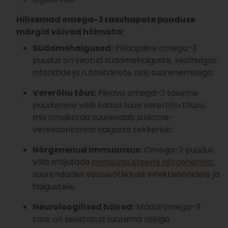
Hilisemad omega-3 rasvhapete puuduse
märgid võivad hõlmata:
Südamehaigused:
Pikaajaline omega-3
puudus on seotud südamehaiguste, sealhulgas
infarktide ja rütmihäirete riski suurenemisega.
Vererõhu tõus:
Piisava omega-3 taseme
puudumine võib kaasa tuua vererõhu tõusu,
mis omakorda suurendab südame-
veresoonkonna haiguste tekkeriski.
Nõrgenenud immuunsus:
Omega-3 puudus
võib mõjutada
immuunsüsteemi nõrgenemist
,
suurendades vastuvõtlikkust infektsioonidele ja
haigustele.
Neuroloogilised häired:
Madal omega-3
tase on seostatud suurema riskiga