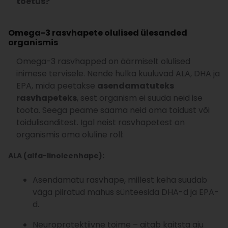
toetus?
Omega-3 rasvhapete olulised ülesanded
organismis
Omega-3 rasvhapped on äärmiselt olulised
inimese tervisele. Nende hulka kuuluvad ALA, DHA ja
EPA, mida peetakse
asendamatuteks
rasvhapeteks
, sest organism ei suuda neid ise
toota. Seega peame saama neid oma toidust või
toidulisanditest. Igal neist rasvhapetest on
organismis oma oluline roll:
ALA (alfa-linoleenhape):
Asendamatu rasvhape, millest keha suudab
väga piiratud mahus sünteesida DHA-d ja EPA-
d.
Neuroprotektiivne toime – aitab kaitsta aju