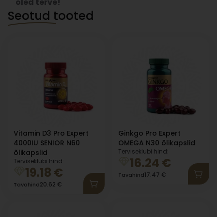
oled terve!
Seotud tooted
Vitamin D3 Pro Expert
Ginkgo Pro Expert
4000IU SENIOR N60
OMEGA N30 õlikapslid
Terviseklubi hind:
õlikapslid
16.24
€
Terviseklubi hind:
19.18
€
17.47
€
Tavahind
20.62
€
Tavahind