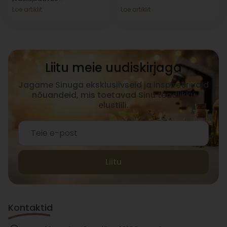
Loe artiklit
Loe artiklit
Liitu meie uudiskirjaga
Jagame Sinuga eksklusiivseid ja inspireerivaid
nõuandeid, mis toetavad Sinu teadlikku
elustiili.
Liitu
Kontaktid