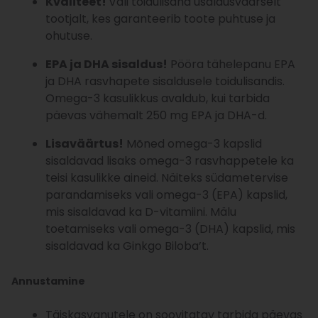
Kvaliteet!
Vali toidulisand usaldusväärselt
tootjalt, kes garanteerib toote puhtuse ja
ohutuse.
EPA ja DHA sisaldus!
Pööra tähelepanu EPA
ja DHA rasvhapete sisaldusele toidulisandis.
Omega-3 kasulikkus avaldub, kui tarbida
päevas vähemalt 250 mg EPA ja DHA-d.
Lisaväärtus!
Mõned omega-3 kapslid
sisaldavad lisaks omega-3 rasvhappetele ka
teisi kasulikke aineid. Näiteks südametervise
parandamiseks vali omega-3 (EPA) kapslid,
mis sisaldavad ka D-vitamiini. Mälu
toetamiseks vali omega-3 (DHA) kapslid, mis
sisaldavad ka Ginkgo Biloba’t.
Annustamine
Täiskasvanutele on soovitatav tarbida päevas