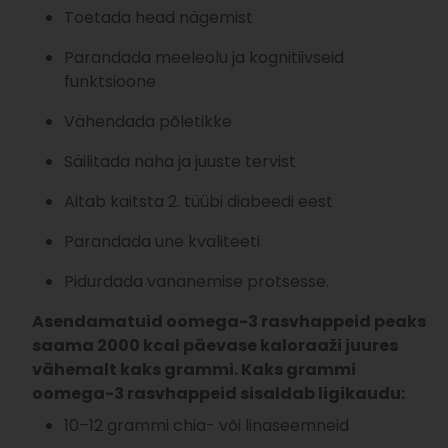
Toetada head nägemist
Parandada meeleolu ja kognitiivseid
funktsioone
Vähendada põletikke
Säilitada naha ja juuste tervist
Aitab kaitsta 2. tüübi diabeedi eest
Parandada une kvaliteeti
Pidurdada vananemise protsesse.
Asendamatuid oomega-3 rasvhappeid peaks
saama 2000 kcal päevase kaloraaži juures
vähemalt kaks grammi. Kaks grammi
oomega-3 rasvhappeid sisaldab ligikaudu:
10–12 grammi chia- või linaseemneid