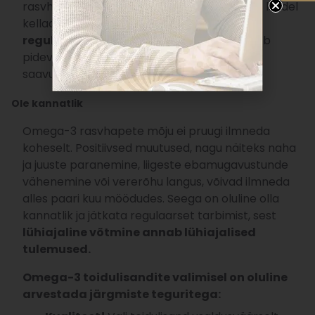
rasvhapetest, ei ole kapslite puhul nii oluline kindel
kellaaeg.
Tähtsam on järjepidevus ja
regulaarne tarbimine iga päev.
See tagab
pideva rasvhapete taseme veres ja aitab
saavutada soovitud efekti.
Ole kannatlik
Omega-3 rasvhapete mõju ei pruugi ilmneda
koheselt. Positiivsed muutused, nagu näiteks naha
ja juuste paranemine, liigeste ebamugavustunde
vähenemine või vererõhu langus, võivad ilmneda
alles paari kuu möödudes. Seega on oluline olla
kannatlik ja jätkata regulaarset tarbimist, sest
lühiajaline võtmine annab lühiajalised
tulemused.
Omega-3 toidulisandite valimisel on oluline
arvestada järgmiste teguritega: