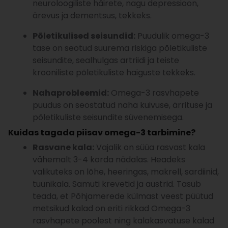
neuroloogiliste häirete, nagu depressioon,
ärevus ja dementsus, tekkeks.
Põletikulised seisundid:
Puudulik omega-3
tase on seotud suurema riskiga põletikuliste
seisundite, sealhulgas artriidi ja teiste
krooniliste põletikuliste haiguste tekkeks.
Nahaprobleemid:
Omega-3 rasvhapete
puudus on seostatud naha kuivuse, ärrituse ja
põletikuliste seisundite süvenemisega.
Kuidas tagada piisav omega-3 tarbimine?
Rasvane kala:
Vajalik on süüa rasvast kala
vähemalt 3-4 korda nädalas. Headeks
valikuteks on lõhe, heeringas, makrell, sardiinid,
tuunikala. Samuti krevetid ja austrid. Tasub
teada, et Põhjamerede külmast veest püütud
metsikud kalad on eriti rikkad Omega-3
rasvhapete poolest ning kalakasvatuse kalad