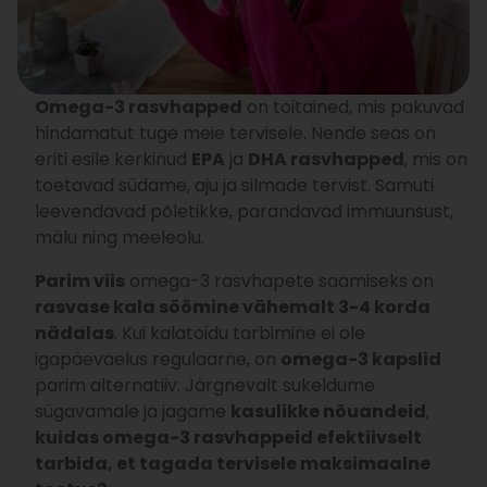
Omega-3 rasvhapped
on toitained, mis pakuvad
hindamatut tuge meie tervisele. Nende seas on
eriti esile kerkinud
EPA
ja
DHA rasvhapped
, mis on
toetavad südame, aju ja silmade tervist. Samuti
leevendavad põletikke, parandavad immuunsust,
mälu ning meeleolu.
Parim viis
omega-3 rasvhapete saamiseks on
rasvase kala söömine vähemalt 3-4 korda
nädalas
. Kui kalatoidu tarbimine ei ole
igapäevaelus regulaarne, on
omega-3 kapslid
parim alternatiiv. Järgnevalt sukeldume
sügavamale ja jagame
kasulikke nõuandeid
,
kuidas omega-3 rasvhappeid efektiivselt
tarbida, et tagada tervisele maksimaalne