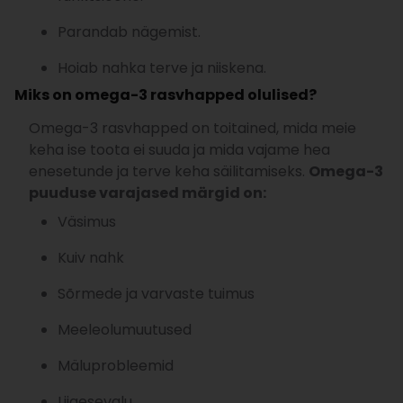
Parandab nägemist.
Hoiab nahka terve ja niiskena.
Miks on omega-3 rasvhapped olulised?
Omega-3 rasvhapped on toitained, mida meie
keha ise toota ei suuda ja mida vajame hea
enesetunde ja terve keha säilitamiseks.
Omega-3
puuduse varajased märgid on:
Väsimus
Kuiv nahk
Sõrmede ja varvaste tuimus
Meeleolumuutused
Mäluprobleemid
Liigesevalu