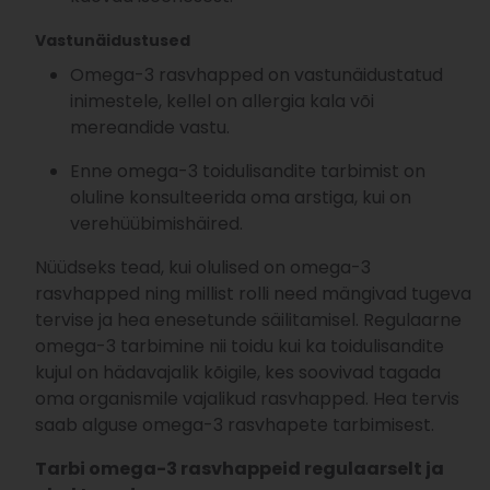
Vastunäidustused
Omega-3 rasvhapped on vastunäidustatud
inimestele, kellel on allergia kala või
mereandide vastu.
Enne omega-3 toidulisandite tarbimist on
oluline konsulteerida oma arstiga, kui on
verehüübimishäired.
Nüüdseks tead, kui olulised on omega-3
rasvhapped ning millist rolli need mängivad tugeva
tervise ja hea enesetunde säilitamisel. Regulaarne
omega-3 tarbimine nii toidu kui ka toidulisandite
kujul on hädavajalik kõigile, kes soovivad tagada
oma organismile vajalikud rasvhapped. Hea tervis
saab alguse omega-3 rasvhapete tarbimisest.
Tarbi omega-3 rasvhappeid regulaarselt ja