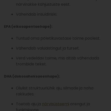
närvirakke kahjustuste eest.
Vähendab insuldiriski.
EPA (eikosapentaehape):
Tuntud oma põletikuvastase toime poolest.
Vähendab valuaistingut ja turset.
Verd vedeldav toime, mis aitab vähendada
trombide teket.
DHA (dokosaheksaeenhape):
Olulist struktuuriühik aju, silmade ja naha
rakkudes.
Toetab aju ja
närvisüsteemi
arengut ja
funktsioone.