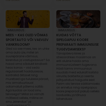
IMMUUNSUS
IMMUUNSUS
MEES – KAS OLED VÕIMAS
KUIDAS VÕTTA
SPORTAUTO VÕI VAEVLEV
SIPELGAPUU KOORE
VANKRILOOM?
PREPARAATI IMMUUNSUSE
Oled sa see mees, kes on uhke
TUGEVDAMISEKS?
oma auto üle, millel on
Tänapäeva kiires ja
suurepärane võimsus,
stressirohkes maailmas on
kiirendus ja vastupidavus? Sa
eriti oluline hoida oma
hoiad oma sõidukit kindlasti
immuunsüsteem tugevana.
heas korras – viid seda
Hästi toimiv immuunsus
regulaarselt hooldusesse,
suudab meid edukalt kaitsta
kontrollid õlitaset ning
viiruste, bakterite ja seente
muretsed iga tulukese pärast,
põhjustatud haiguste eest.
mis armatuurlaual
Parim viis tervise säilitamiseks
ootamatult põlema süttib.
on ennetus ning sipelgapuu
Aga kuidas on lood sinu
koore preparaat pakub selleks
tervisega? Millal sa viimati
loodusliku ja tõhusa
mõtlesid sellele, milline on
lahenduse.
sinu „kiirendus“ ja
„vastupidavus“?