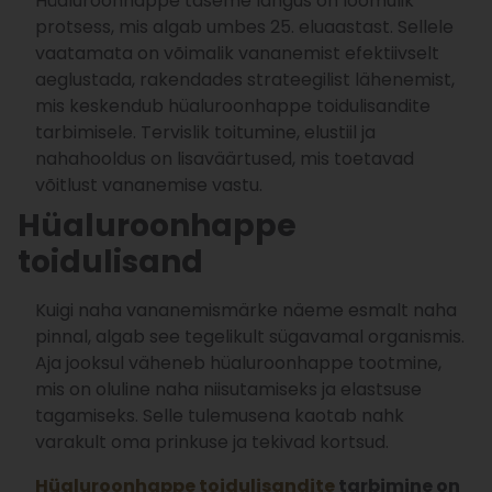
Hüaluroonhappe taseme langus on loomulik
protsess, mis algab umbes 25. eluaastast. Sellele
vaatamata on võimalik vananemist efektiivselt
aeglustada, rakendades strateegilist lähenemist,
mis keskendub hüaluroonhappe toidulisandite
tarbimisele. Tervislik toitumine, elustiil ja
nahahooldus on lisaväärtused, mis toetavad
võitlust vananemise vastu.
Hüaluroonhappe
toidulisand
Kuigi naha vananemismärke näeme esmalt naha
pinnal, algab see tegelikult sügavamal organismis.
Aja jooksul väheneb hüaluroonhappe tootmine,
mis on oluline naha niisutamiseks ja elastsuse
tagamiseks. Selle tulemusena kaotab nahk
varakult oma prinkuse ja tekivad kortsud.
Hüaluroonhappe toidulisandite
tarbimine on