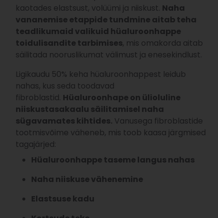
kaotades elastsust, volüümi ja niiskust.
Naha
vananemise etappide tundmine aitab teha
teadlikumaid valikuid hüaluroonhappe
toidulisandite tarbimises
, mis omakorda aitab
säilitada nooruslikumat välimust ja enesekindlust.
Ligikaudu 50% keha hüaluroonhappest leidub
nahas, kus seda toodavad
fibroblastid.
Hüaluroonhape on ülioluline
niiskustasakaalu säilitamisel naha
sügavamates kihtides.
Vanusega fibroblastide
tootmisvõime väheneb, mis toob kaasa järgmised
tagajärjed:
Hüaluroonhappe
taseme langus nahas
Naha niiskuse vähenemine
Elastsuse kadu