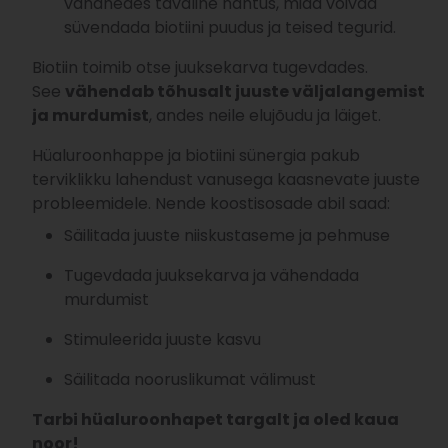
vananedes tavaline nähtus, mida võivad
süvendada biotiini puudus ja teised tegurid.
Biotiin toimib otse juuksekarva tugevdades.
See
vähendab tõhusalt juuste väljalangemist
ja murdumist
, andes neile elujõudu ja läiget.
Hüaluroonhappe ja biotiini sünergia pakub
terviklikku lahendust vanusega kaasnevate juuste
probleemidele. Nende koostisosade abil saad:
Säilitada juuste niiskustaseme ja pehmuse
Tugevdada juuksekarva ja vähendada
murdumist
Stimuleerida juuste kasvu
Säilitada nooruslikumat välimust
Tarbi hüaluroonhapet targalt ja oled kaua
noor!