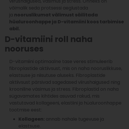
viirushaigused, väsimus ja stress. Õnneks on
võimalik seda protsessi aeglustada
ja
nooruslikumat välimust säilitada
hüaluroonhappe ja D-vitamiini koos tarbimise
abil.
D-vitamiini roll naha
nooruses
D-vitamiini optimaalne tase veres stimuleerib
fibroplastide aktiivsust, mis on naha nooruslikkuse,
elastsuse ja niisutuse aluseks. Fibroplastide
aktiivsust pärsivad sagedased viirushaigused ning
krooniline väsimus ja stress. Fibroplastid on naha
sügavamates kihtides asuvad rakud, mis
vastutavad kollageeni, elastiini ja hüaluroonhappe
tootmise eest:
Kollageen:
annab nahale tugevuse ja
elastsuse.