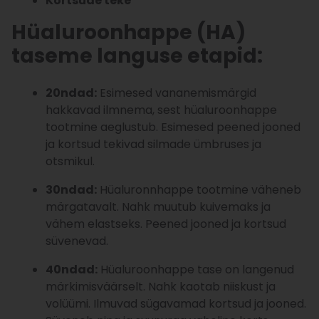
Kortsude teke
Hüaluroonhappe (HA
)
taseme languse etapid:
20ndad:
Esimesed vananemismärgid
hakkavad ilmnema, sest hüaluroonhappe
tootmine aeglustub. Esimesed peened jooned
ja kortsud tekivad silmade ümbruses ja
otsmikul.
30ndad:
Hüaluronnhappe tootmine väheneb
märgatavalt. Nahk muutub kuivemaks ja
vähem elastseks. Peened jooned ja kortsud
süvenevad.
40ndad:
Hüaluroonhappe tase on langenud
märkimisväärselt. Nahk kaotab niiskust ja
volüümi. Ilmuvad sügavamad kortsud ja jooned.