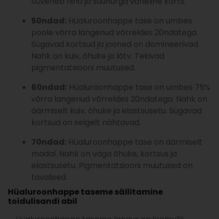
Süveneb nina ja suunurga vaheline korts.
50ndad:
Hüaluroonhappe tase on umbes
poole võrra langenud võrreldes 20ndatega.
Sügavad kortsud ja jooned on domineerivad.
Nahk on kuiv, õhuke ja lõtv. Tekivad
pigmentatsiooni muutused.
60ndad:
Hüaluroonhappe tase on umbes 75%
võrra langenud võrreldes 20ndatega. Nahk on
äärmiselt kuiv, õhuke ja elastsusetu. Sügavad
kortsud on selgelt nähtavad.
70ndad:
Hüaluroonhappe tase on äärmiselt
madal. Nahk on väga õhuke, kortsus ja
elastsusetu. Pigmentatsiooni muutused on
tavalised.
Hüaluroonhappe taseme säilitamine
toidulisandi abil