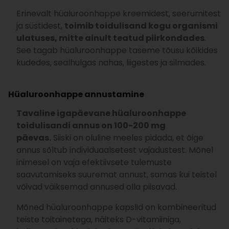
Erinevalt hüaluroonhappe kreemidest, seerumitest
ja süstidest,
toimib toidulisand kogu organismi
ulatuses, mitte ainult teatud piirkondades
.
See tagab hüaluroonhappe taseme tõusu kõikides
kudedes, sealhulgas nahas, liigestes ja silmades.
Hüaluroonhappe annustamine
Tavaline igapäevane hüaluroonhappe
toidulisandi annus on 100-200 mg
päevas.
Siiski on oluline meeles pidada, et õige
annus sõltub individuaalsetest vajadustest. Mõnel
inimesel on vaja efektiivsete tulemuste
saavutamiseks suuremat annust, samas kui teistel
võivad väiksemad annused olla piisavad.
Mõned hüaluroonhappe kapslid on kombineeritud
teiste toitainetega, näiteks D-vitamiiniga,