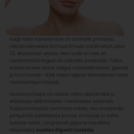
Kuigi naha vananemine on loomulik protsess,
võivad esimesed kortsud ilmuda ootamatult, juba
25. eluaastast alates. Hea uudis on see, et
vananemisilminguid on võimalik ennetada. Päike,
suitsetamine, sinine valgus nutiseadmetest, geenid
ja hormoonid – kõik need tegurid kiirendavad naha
vananemisprotsesse.
Hüaluroonhape on oluline naha niisutamise ja
elastsuse säilitamiseks. Vananedes väheneb
hüaluroonhappe tootmine nahas, mis omakorda
põhjustab peenikeste joonte, kortsude ja naha
kuivuse teket. Järgnevalt jagame kasulikke
nõuandeid,
kuidas õigesti tarbida