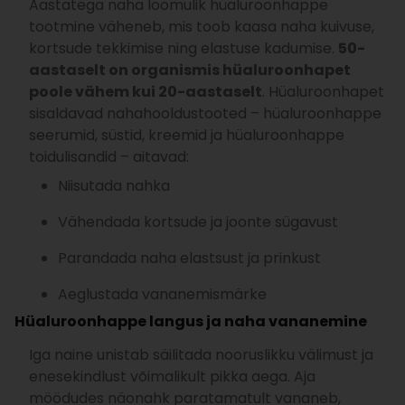
Aastatega naha loomulik hüaluroonhappe
tootmine väheneb, mis toob kaasa naha kuivuse,
kortsude tekkimise ning elastuse kadumise.
50-
aastaselt on organismis hüaluroonhapet
poole vähem kui 20-aastaselt
. Hüaluroonhapet
sisaldavad nahahooldustooted – hüaluroonhappe
seerumid, süstid, kreemid ja hüaluroonhappe
toidulisandid – aitavad:
Niisutada nahka
Vähendada kortsude ja joonte sügavust
Parandada naha elastsust ja prinkust
Aeglustada vananemismärke
Hüaluroonhappe langus ja naha vananemine
Iga naine unistab säilitada nooruslikku välimust ja
enesekindlust võimalikult pikka aega. Aja
möödudes näonahk paratamatult vananeb,