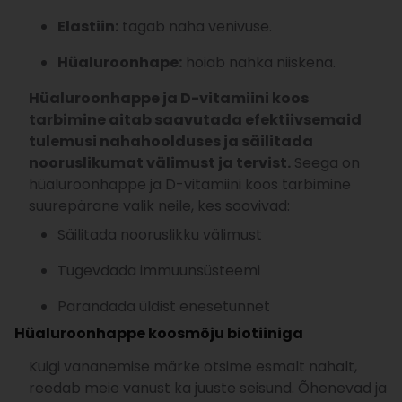
Elastiin:
tagab naha venivuse.
Hüaluroonhape:
hoiab nahka niiskena.
Hüaluroonhappe
ja
D-vitamiini koos
tarbimine aitab saavutada efektiivsemaid
tulemusi nahahoolduses ja säilitada
nooruslikumat välimust ja tervist.
Seega on
hüaluroonhappe ja D-vitamiini koos tarbimine
suurepärane valik neile, kes soovivad:
Säilitada nooruslikku välimust
Tugevdada immuunsüsteemi
Parandada üldist enesetunnet
Hüaluroonhappe koosmõju biotiiniga
Kuigi vananemise märke otsime esmalt nahalt,
reedab meie vanust ka juuste seisund. Õhenevad ja