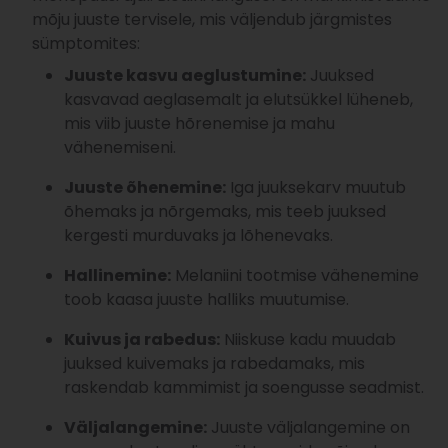
mõju juuste tervisele, mis väljendub järgmistes
sümptomites:
Juuste kasvu aeglustumine:
Juuksed
kasvavad aeglasemalt ja elutsükkel lüheneb,
mis viib juuste hõrenemise ja mahu
vähenemiseni.
Juuste õhenemine:
Iga juuksekarv muutub
õhemaks ja nõrgemaks, mis teeb juuksed
kergesti murduvaks ja lõhenevaks.
Hallinemine:
Melaniini tootmise vähenemine
toob kaasa juuste halliks muutumise.
Kuivus ja rabedus:
Niiskuse kadu muudab
juuksed kuivemaks ja rabedamaks, mis
raskendab kammimist ja soengusse seadmist.
Väljalangemine:
Juuste väljalangemine on