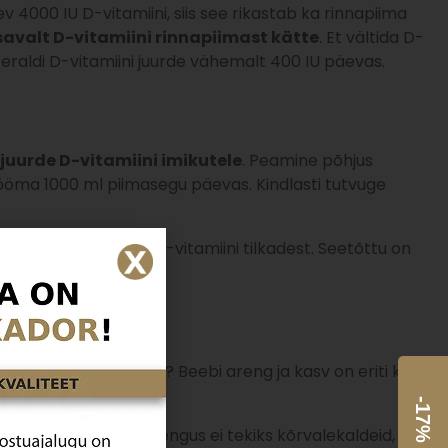
 4000 IU D-vitamiini, siis see rikastab ka rinnapiima
iisavalt D-vitamiini rinnapiimast kätte
. Et vältida D-
le eraldi D-vitamiini juurde vähemalt 400 IU päevas.
juurde D-vitamiini imikutele
. Peamine põhjus
ööma 1000 ml piimasegu päevas. Kindlasti tutvuge
ati sama tõhus kui D-vitamiini tilkadest. Seetõttu on
skasvanud inimesega? Beebi areng ja kasv on eriti kiire
steemi normaalses arengus ei tekiks kõrvalekaldeid,
on