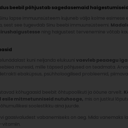
udus beebil põhjustab sagedasemaid haigestumisei
 Sinu lapse immuunsüsteem kujuneb välja kolme esimese elu
nda, sest see tugevdab Sinu beebi immuunsüsteemi.
Madala
iirushaigustesse
ning haigustest tervenemine võtab k
aasid
 elunädalast kuni neljanda elukuuni
vaevleb peaaegu iga
ebiea muresid, mille täpsed põhjused on teadmata. Arva
detrakti ebaküpsus, psühholoogilised probleemid, piimavalgu
tavad kõhugaasid beebit õhtupoolikuti ja ööune arvelt.
K
 esile mitmetunniseid nutuhooge,
mis on justkui lõput
 õhumullikesi soolestikku aina juurde.
vi gaasivaludest vabanemiseks on aeg. Mida vanemaks lap
-vitamiin.