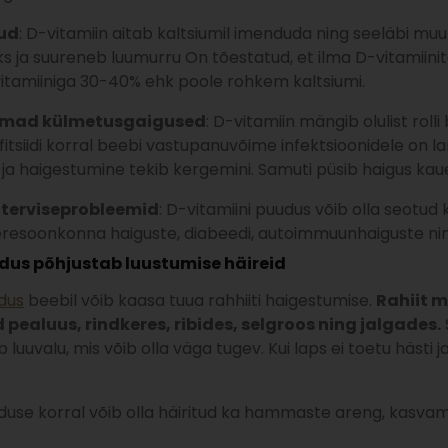
ud
: D-vitamiin aitab kaltsiumil imenduda ning seeläbi mu
s ja suureneb luumurru On tõestatud, et ilma D-vitamiinit
itamiiniga 30-40% ehk poole rohkem kaltsiumi.
mad külmetusgaigused
: D-vitamiin mängib olulist rol
efitsiidi korral beebi vastupanuvõime infektsioonidele on l
ja haigestumine tekib kergemini. Samuti püsib haigus kau
 terviseprobleemid
: D-vitamiini puudus võib olla seotu
esoonkonna haiguste, diabeedi, autoimmuunhaiguste ning
dus põhjustab luustumise häireid
udus
beebil võib kaasa tuua rahhiiti haigestumise.
Rahiit 
pealuus, rindkeres, ribides, selgroos ning jalgades.
luuvalu, mis võib olla väga tugev. Kui laps ei toetu hästi jal
.
duse korral võib olla häiritud ka hammaste areng, kasvam