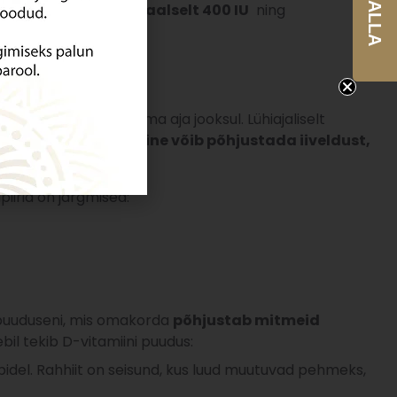
-17% ALLA
idumenüüst minimaalselt 400 IU
ning
annuseid antakse pikema aja jooksul. Lühiajaliselt
ireid.
Üleannustamine võib põhjustada iiveldust,
sust
.
iirid on järgmised:
ni puuduseni, mis omakorda
põhjustab mitmeid
ebil tekib D-vitamiini puudus:
eebidel. Rahhiit on seisund, kus luud muutuvad pehmeks,