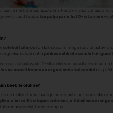
 luud ja nõrk immuunsüsteem. Need on vaid vähesed tervise
rgnevalt saad teada,
kui palju ja millist D-vitamiini
vaja
in?
 kolekaltsiferool
on laialdase toimega rasvlahustuv vita
b organismis läbi naha
päikese ehk ultravioletkiirguse
(
 on rasvlahustuv, siis D-vitamiini vee baasil on väiksema 
ile vee baasil imendub organismis halvemini
ning või
in beebile oluline?
bile on oluline tema luude ja hammaste normaalseks ar
b olulist rolli
ka
lapse vaimses ja füüsilises arengus
stab mahajäämist tema arengus.