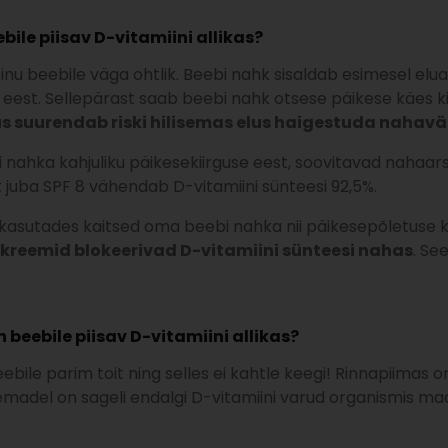
bile piisav D-vitamiini allikas?
Sinu beebile väga ohtlik. Beebi nahk sisaldab esimesel el
 eest. Sellepärast saab beebi nahk otsese päikese käes ki
s suurendab riski hilisemas elus haigestuda nahavä
i nahka kahjuliku päikesekiirguse eest, soovitavad nahaa
 juba SPF 8 vähendab D-vitamiini sünteesi 92,5%.
asutades kaitsed oma beebi nahka nii päikesepõletuse ku
kreemid blokeerivad D-vitamiini sünteesi nahas
. Se
 beebile piisav D-vitamiini allikas?
ebile parim toit ning selles ei kahtle keegi! Rinnapiimas on
 emadel on sageli endalgi D-vitamiini varud organismis madal