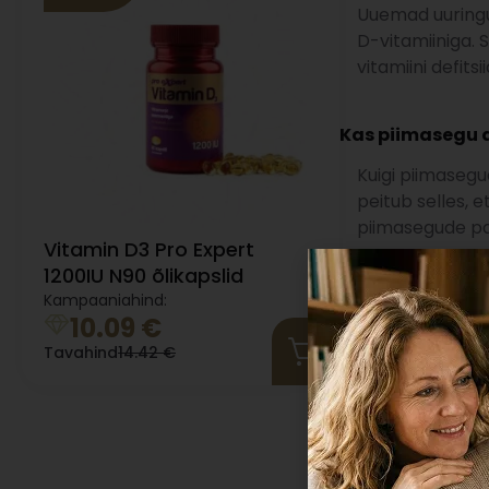
Uuemad uuringud
D-vitamiiniga. 
vitamiini defits
Kas piimasegu a
Kuigi piimasegud
peitub selles,
piimasegude pa
Vitamin D3 Pro Expert
Samas on olulin
1200IU N90 õlikapslid
oluline, et bee
Kampaaniahind:
10.09
€
Tavahind
14.42
€
Kui palju vajab 
Kas teadsid, et
just esimesel e
Selleks, et lap