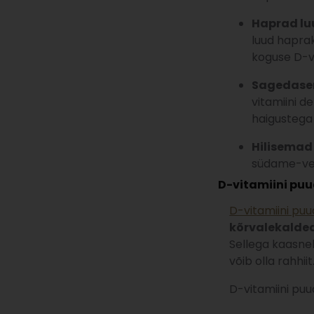
Haprad lu
luud haprak
koguse D-v
Sagedase
vitamiini d
haigustega 
Hilisemad
südame-ver
D-vitamiini puu
D-vitamiini pu
kõrvalekalded 
Sellega kaasneb 
võib olla rahhiit
D-vitamiini puu