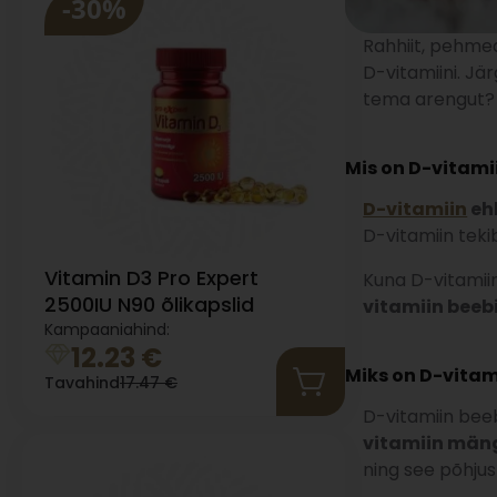
-30%
Rahhiit, pehmed
D-vitamiini. Jä
tema arengut?
Mis on D-vitami
D-vitamiin
ehk
D-vitamiin teki
Vitamin D3 Pro Expert
Kuna D-vitamiin
2500IU N90 õlikapslid
vitamiin beeb
Kampaaniahind:
12.23
€
Miks on D-vitami
Tavahind
17.47
€
D-vitamiin bee
vitamiin mängi
ning see põhju