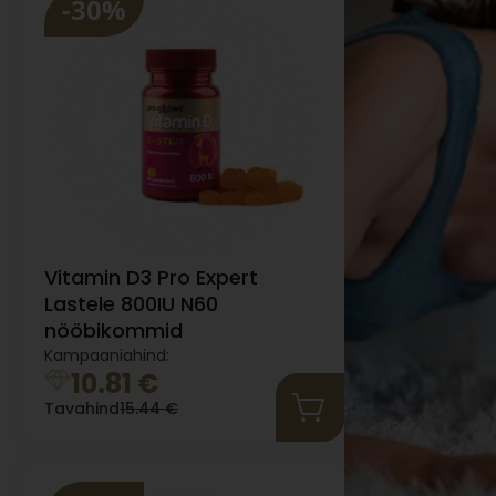
-30%
Vitamin D3 Pro Expert
Lastele 800IU N60
nööbikommid
Kampaaniahind:
10.81
€
Tavahind
15.44
€