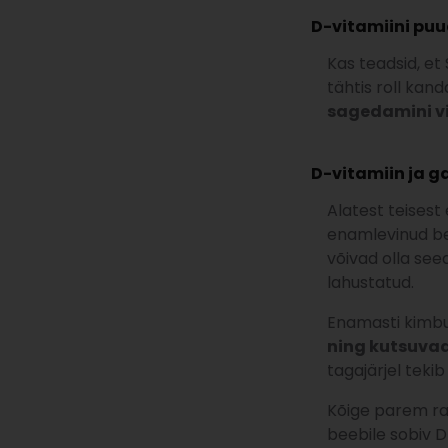
D-vitamiini pu
Kas teadsid, et
tähtis roll ka
sagedamini v
D-vitamiin ja g
Alatest teisest
enamlevinud be
võivad olla see
lahustatud.
Enamasti kimbu
ning kutsuvad
tagajärjel tekib
Kõige parem ra
beebile sobiv D