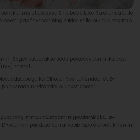
riskid, mis ohustavad Sinu beebit, kui Sa ei anna talle
b beebi igapäevaselt ning kuidas selle puudus mõjutab
miin. Sageli kutsutakse seda päikesevitamiiniks, sest
UVB) toimel.
biosaadavusega kui õli kujul. See tähendab, et
D-
b põhjustada D-vitamiini puudust beebil.
enguks ning immuunsüsteemi tugevdamiseks.
D-
. D-vitamiini puuduse korral väsib laps oluliselt kiiremini