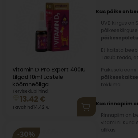
Kas päike on bee
UVB kiirgus on 
päikesekiirguse
päikesepõletu
Et kaitsta beeb
Tasub teada, et
Vitamin D Pro Expert 400IU
Päikesekreemi k
tilgad 10ml Lastele
päikesekaitse
köömneõliga
tekkima.
Terviseklubi hind:
13.42
€
Kas rinnapiim on
Tavahind
14.42
€
Rinnapiim on be
vitamiini. Kuna
allikas.
-30%