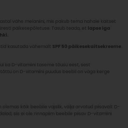
uaastal vähe melaniini, mis pakub tema nahale kaitset
iresti päikesepõletuse. Tasub teada, et
lapse iga
hki.
rstid kasutada vähemalt
SPF 50 päikesekaitsekreeme
.
i ka D-vitamiini taseme tõusu eest, sest
etõttu on D-vitamiini puudus beebil on väga kerge
 olemas kõik beebile vajalik, välja arvatud piisavalt D-
ad, siis ei ole rinnapiim beebile piisav D-vitamiini