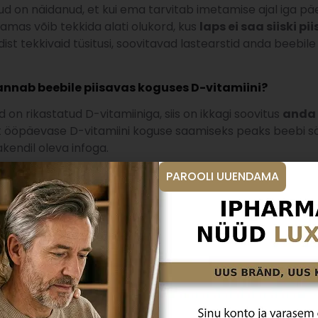
 on näidanud, et kui ema tarvitab imetamise ajal iga päev
Samas võib tekkida alati olukord, kus
laps ei saa siiski p
iidist tekkivaid tüsitusi, soovitavad lastearstid anda beebi
nnab beebile piisavas koguses D-vitamiini?
 on rikastatud D-vitamiiniga, siis on ikkagi soovitus
anda 
 et ööpäevase D-vitamiini koguse saamiseks peaks beebi s
kendil oleva infoga.
e teada, et D-vitamiini imendumine piimasegudest ei ole al
PAROOLI UUENDAMA
bi saaks igapäevaselt 400 IU D-vitamiini tilkadena.
beebi D-vitamiini?
 Sinu beebi vajab 7 korda rohkem D-vitamiini võrreldes täi
luaastal –
kasvades kuni 25 cm aastas
.
se luude, hammaste, lihaskonna, siseorganite ning närvisü