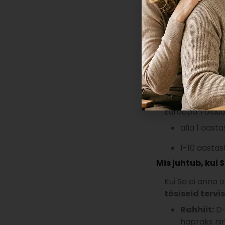
beebi D-vitam
maksimaalselt k
Millal võib tek
D-vitamiini ület
suuremas kogus
oksendamist, 
Euroopa Toiduoh
alla 1 aast
1-10 aastas
Mis juhtub, kui 
Kui Sa ei anna 
tõsiseid terv
Rahhiit:
D-
hapraks ni