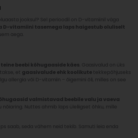
d
aasta jooksul? Sel perioodil on D-vitamiinil väga
 D-vitamiini tasemega laps haigestub oluliselt
auem aega.
 teine beebi kõhugaaside käes
. Gaasivalud on üks
takse, et
gaasivalude ehk koolikute
tekkepõhjuseks
 allergia või D-vitamiin – õigemini õli, milles on see
õhugaasid valmistavad beebile valu ja vaeva
u nõiaring. Nuttes ahmib laps üleliigset õhku, mille
s saab, seda vähem neid tekib. Samuti leia enda