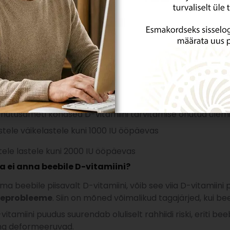
iini kogus esimesel eluaastal iga päev
olenemata to
uni 1000 IU D-vitamiini.
kida üleannus?
arbimise nähud võivad tekkida ennekõike siis, kui ülisuuri 
es D-vitamiini manustamine ei põhjusta lapsele tervisehä
kõhuvalu, lihasnõrkust, liigeste valulikkust ja uima
utusameti kohased D-vitamiini tarvitamise ohutud ülemip
astele väikelastele kuni 1000 IU ööpäevas
tele lastele kuni 2000 IU ööpäevas
Sa ei anna beebile D-vitamiini?
oma beebile piisavalt D-vitamiini, võib see viia D-vitamii
iseprobleeme
. Siin on mõned võimalikud tagajärjed, kui be
vitamiini puudus suurendab oluliselt rahhiidi riski, eriti b
ng deformeeruvad.