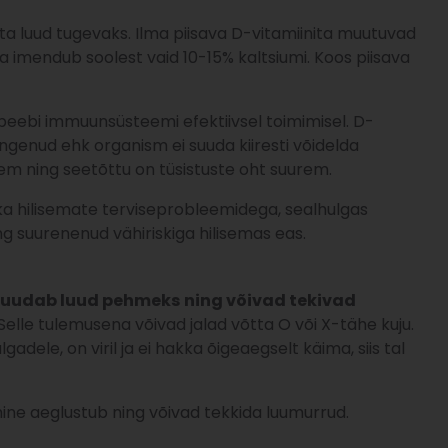
uta luud tugevaks. Ilma piisava D-vitamiinita muutuvad
a imendub soolest vaid 10-15% kaltsiumi. Koos piisava
li beebi immuunsüsteemi efektiivsel toimimisel. D-
angenud ehk organism ei suuda kiiresti võidelda
em ning seetõttu on tüsistuste oht suurem.
d ka hilisemate terviseprobleemidega, sealhulgas
 suurenenud vähiriskiga hilisemas eas.
muudab luud pehmeks
ning võivad tekivad
Selle tulemusena võivad jalad võtta O või X-tähe kuju.
gadele, on viril ja ei hakka õigeaegselt käima, siis tal
ine aeglustub ning võivad tekkida luumurrud.