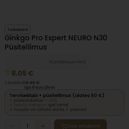
Toidulisand
Ginkgo Pro Expert NEURO N30
Püsitellimus
Terviseklubi hind
Püsitellimuse hind
8.05
€
Tavahind
13.40
€
iga 6 kuu järel
Terviseklubi + püsitellimus (alates 50 €)
✓ püsisoodustus —
40%
✓
tasuta transport
igal tarnel
✓ muuda või tühista alates 7. päevast
Lisa ostukorvi