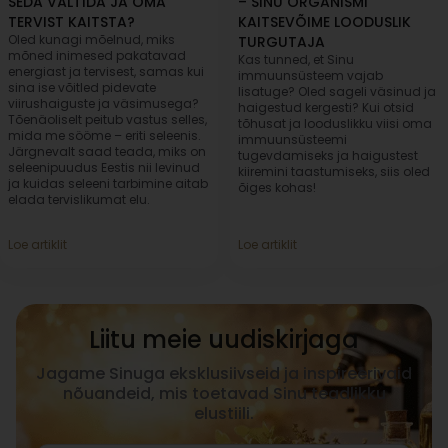
SEDA VÄLTIDA JA OMA
– SINU ORGANISMI
TERVIST KAITSTA?
KAITSEVÕIME LOODUSLIK
Oled kunagi mõelnud, miks
TURGUTAJA
mõned inimesed pakatavad
Kas tunned, et Sinu
energiast ja tervisest, samas kui
immuunsüsteem vajab
sina ise võitled pidevate
lisatuge? Oled sageli väsinud ja
viirushaiguste ja väsimusega?
haigestud kergesti? Kui otsid
Tõenäoliselt peitub vastus selles,
tõhusat ja looduslikku viisi oma
mida me sööme – eriti seleenis.
immuunsüsteemi
Järgnevalt saad teada, miks on
tugevdamiseks ja haigustest
seleenipuudus Eestis nii levinud
kiiremini taastumiseks, siis oled
ja kuidas seleeni tarbimine aitab
õiges kohas!
elada tervislikumat elu.
Loe artiklit
Loe artiklit
Liitu meie uudiskirjaga
Jagame Sinuga eksklusiivseid ja inspireerivaid
nõuandeid, mis toetavad Sinu teadlikku
elustiili.