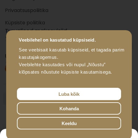
Privaatsuspoliitika
Küpsiste poliitika
Turvalised maksevisiid
Veebilehel on kasutatud küpsiseid.
+ 15
panka
See veebisait kasutab küpsiseid, et tagada parim
Usaldusväärsed tarnevisiid
kasutajakogemus.
Veebilehte kasutades või nupul „Nõustu”
klõpsates nõustute küpsiste kasutamisega.
Luba kõik
Kohanda
© Luxador Eesti OÜ, 2026
Developed by
It Solutions Group
Keeldu
0