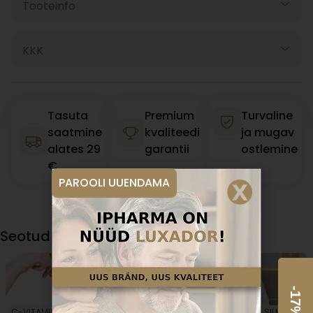
Tooteinfo
KKK
Tasuta
Premium
Turvaline
saatmine
kvaliteedi
ja mugav
alates 29
garantii
ostlemine
€
PAROOLI UUENDAMA
Seotud artiklid
C-VITAMIIN
,
D-VITAMIIN
,
D-VITAMIIN
,
NAHK
,
SILMAD