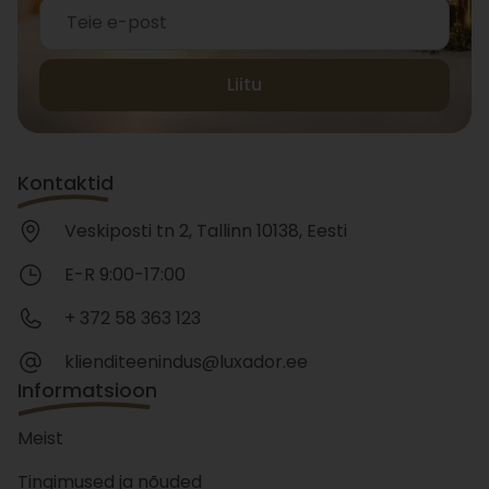
Liitu
Kontaktid
Veskiposti tn 2, Tallinn 10138, Eesti
E-R 9:00-17:00
+ 372 58 363 123
klienditeenindus@luxador.ee
Informatsioon
Meist
Tingimused ja nõuded