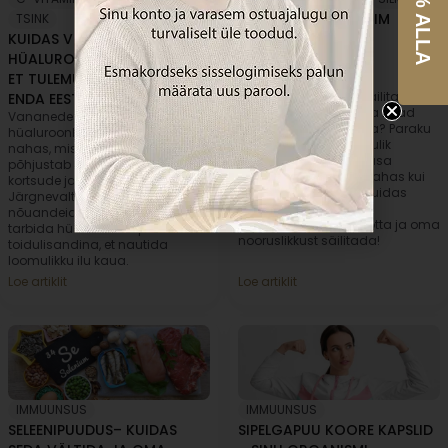
-17% ALLA
KUIDAS VALIDA PARIM
TSINK
KUIDAS VÕTTA
HÜALUROONHAPE
HÜALUROONHAPET ÕIGESTI,
NOORUSLIKKUSE
ET TULEMUSED RÄÄGIKSID
SÄILITAMISEKS?
Kes meist ei sooviks säilitada
ENDA EEST?
nooruslikku välimust ja head
Vananedes väheneb
tervist võimalikult kaua? Paraku
hüaluroonhappe tootmine
on vananemine loomulik
nahas, mis omakorda
protsess, mis toob kaasa
põhjustab peenikeste joonte,
mitmeid muutusi nii nahas kui
kortsude ja naha kuivuse teket.
kehas tervikuna. Loe, kuidas
Järgnevalt jagame kasulikke
vananemise märke
nõuandeid, kuidas õigesti
enesekindlalt vastu võtta ja oma
tarbida hüaluroonhapet
nooruslikkust säilitada!
toidulisandina, et nautida
loomulikku ilu kaua.
Loe artiklit
Loe artiklit
IMMUUNSUS
IMMUUNSUS
SELEENIPUUDUS– KUIDAS
SIPELGAPUU KOORE KAPSLID