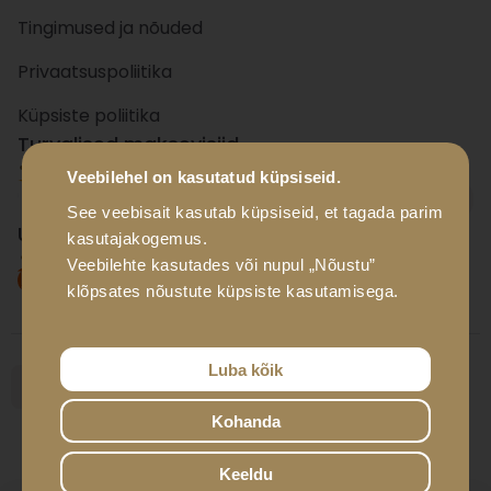
Tingimused ja nõuded
Privaatsuspoliitika
Küpsiste poliitika
Turvalised maksevisiid
Veebilehel on kasutatud küpsiseid.
+ 15
panka
See veebisait kasutab küpsiseid, et tagada parim
Usaldusväärsed tarnevisiid
kasutajakogemus.
Veebilehte kasutades või nupul „Nõustu”
klõpsates nõustute küpsiste kasutamisega.
Luba kõik
Kohanda
© Luxador Eesti OÜ, 2026
Developed by
It Solutions Group
Keeldu