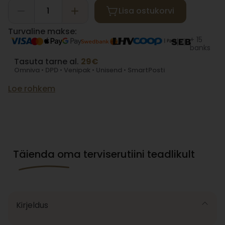
Lisa ostukorvi
Turvaline makse:
+ 15
banks
Tasuta tarne al.
29€
Omniva • DPD • Venipak • Unisend • SmartPosti
Loe rohkem
Täienda oma terviserutiini teadlikult
Kirjeldus