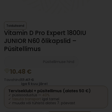
Toidulisand
Vitamin D Pro Expert 1800IU
JUNIOR N60 õlikapslid –
Püsitellimus
Terviseklubi hind
Püsitellimuse hind
10.48
€
Tavahind
17.47
€
iga 6 kuu järel
Terviseklubi + püsitellimus (alates 50 €)
✓ püsisoodustus —
40%
✓
tasuta transport
igal tarnel
✓ muuda või tühista alates 7. päevast