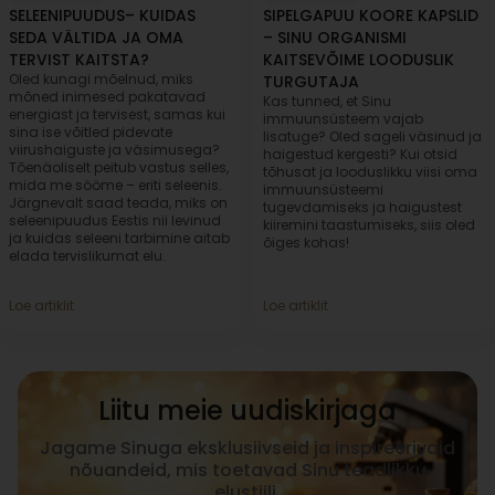
SELEENIPUUDUS– KUIDAS
SIPELGAPUU KOORE KAPSLID
SEDA VÄLTIDA JA OMA
– SINU ORGANISMI
TERVIST KAITSTA?
KAITSEVÕIME LOODUSLIK
Oled kunagi mõelnud, miks
TURGUTAJA
mõned inimesed pakatavad
Kas tunned, et Sinu
energiast ja tervisest, samas kui
immuunsüsteem vajab
sina ise võitled pidevate
lisatuge? Oled sageli väsinud ja
viirushaiguste ja väsimusega?
haigestud kergesti? Kui otsid
Tõenäoliselt peitub vastus selles,
tõhusat ja looduslikku viisi oma
mida me sööme – eriti seleenis.
immuunsüsteemi
Järgnevalt saad teada, miks on
tugevdamiseks ja haigustest
seleenipuudus Eestis nii levinud
kiiremini taastumiseks, siis oled
ja kuidas seleeni tarbimine aitab
õiges kohas!
elada tervislikumat elu.
Loe artiklit
Loe artiklit
Liitu meie uudiskirjaga
Jagame Sinuga eksklusiivseid ja inspireerivaid
nõuandeid, mis toetavad Sinu teadlikku
elustiili.