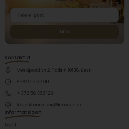
Liitu
Kontaktid
Veskiposti tn 2, Tallinn 10138, Eesti
E-R 9:00-17:00
+ 372 58 363 123
klienditeenindus@luxador.ee
Informatsioon
Meist