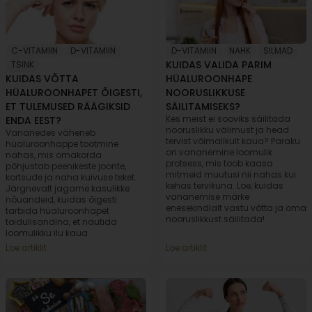
C-VITAMIIN
,
D-VITAMIIN
,
D-VITAMIIN
,
NAHK
,
SILMAD
KUIDAS VALIDA PARIM
TSINK
KUIDAS VÕTTA
HÜALUROONHAPE
HÜALUROONHAPET ÕIGESTI,
NOORUSLIKKUSE
ET TULEMUSED RÄÄGIKSID
SÄILITAMISEKS?
Kes meist ei sooviks säilitada
ENDA EEST?
nooruslikku välimust ja head
Vananedes väheneb
tervist võimalikult kaua? Paraku
hüaluroonhappe tootmine
on vananemine loomulik
nahas, mis omakorda
protsess, mis toob kaasa
põhjustab peenikeste joonte,
mitmeid muutusi nii nahas kui
kortsude ja naha kuivuse teket.
kehas tervikuna. Loe, kuidas
Järgnevalt jagame kasulikke
vananemise märke
nõuandeid, kuidas õigesti
enesekindlalt vastu võtta ja oma
tarbida hüaluroonhapet
nooruslikkust säilitada!
toidulisandina, et nautida
loomulikku ilu kaua.
Loe artiklit
Loe artiklit