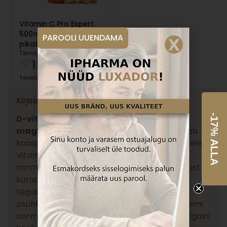
Vitamin C Pro Expert
500mg TR N60
PAROOLI UUENDAMA
pikatoimelised kapslid
Terviseklubi hind:
15.02
€
16.14
€
Tavahind
Kirjeldus
-17% ALLA
D-vitamiini kummikommid ksülitooli ja
magusa sidruni maitsega.
D-vitamiin aitab
kaasa immuunsüsteemi normaalsele talitlusele.
Vitamiin B12 aitab kaasa närvisüsteemi
normaalsele talitlusele, – vähendada väsimust ja
kurnatust – aidates lapsel püsida aktiivse ja
tegusana. Folaat aitab kaasa normaalsele
psühholoogilisele talitlusele ja immuunsüsteemi
normaalsele talitlusele, et laps oleks valmis igaks