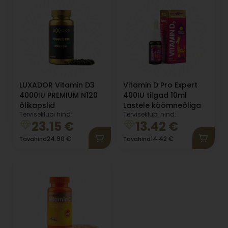
LUXADOR Vitamin D3
Vitamin D Pro Expert
4000IU PREMIUM N120
400IU tilgad 10ml
õlikapslid
Lastele köömneõliga
Terviseklubi hind:
Terviseklubi hind:
23.15
€
13.42
€
24.90
€
14.42
€
Tavahind
Tavahind