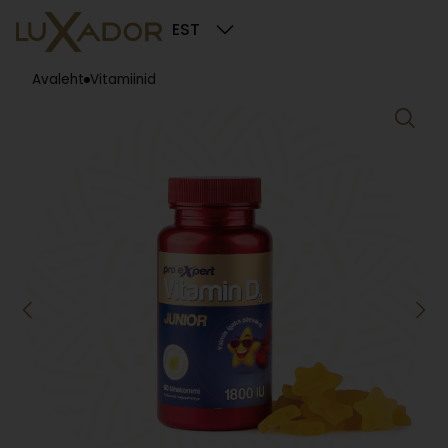
EST
Avaleht
Vitamiinid