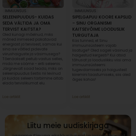
IMMUUNSUS
IMMUUNSUS
SELEENIPUUDUS– KUIDAS
SIPELGAPUU KOORE KAPSLID
SEDA VÄLTIDA JA OMA
– SINU ORGANISMI
TERVIST KAITSTA?
KAITSEVÕIME LOODUSLIK
Oled kunagi mõelnud, miks
TURGUTAJA
mõned inimesed pakatavad
Kas tunned, et Sinu
energiast ja tervisest, samas kui
immuunsüsteem vajab
sina ise võitled pidevate
lisatuge? Oled sageli väsinud ja
viirushaiguste ja väsimusega?
haigestud kergesti? Kui otsid
Tõenäoliselt peitub vastus selles,
tõhusat ja looduslikku viisi oma
mida me sööme – eriti seleenis.
immuunsüsteemi
Järgnevalt saad teada, miks on
tugevdamiseks ja haigustest
seleenipuudus Eestis nii levinud
kiiremini taastumiseks, siis oled
ja kuidas seleeni tarbimine aitab
õiges kohas!
elada tervislikumat elu.
Loe artiklit
Loe artiklit
Liitu meie uudiskirjaga
Jagame Sinuga eksklusiivseid ja inspireerivaid