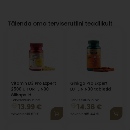
Täienda oma terviserutiini teadlikult
Vitamin D3 Pro Expert
Ginkgo Pro Expert
2500IU FORTE N90
LUTEIN N30 tabletid
õlikapslid
Terviseklubi hind:
Terviseklubi hind:
13.99
€
14.36
€
19.99
€
15.44
€
Tavahind
Tavahind