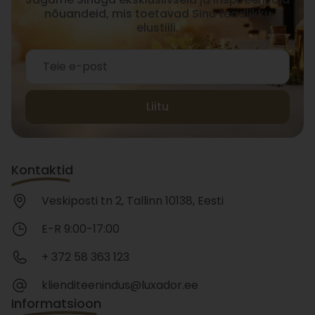
nõuandeid, mis toetavad Sinu teadlikku
elustiili.
Liitu
Kontaktid
Veskiposti tn 2, Tallinn 10138, Eesti
E-R 9:00-17:00
+ 372 58 363 123
klienditeenindus@luxador.ee
Informatsioon