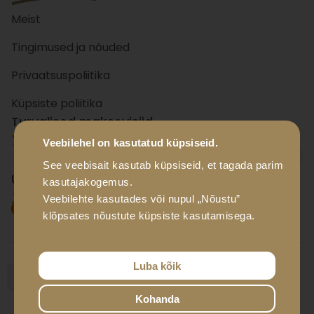
Meist
Tingimused ja nõuded
Privaatsuspoliitika
Küpsiste poliitika
Turvalised maksevisiid
Veebilehel on kasutatud küpsiseid.
+ 15
panka
See veebisait kasutab küpsiseid, et tagada parim
Usaldusväärsed tarnevisiid
kasutajakogemus.
Veebilehte kasutades või nupul „Nõustu”
klõpsates nõustute küpsiste kasutamisega.
Luba kõik
Kohanda
© Luxador Eesti OÜ, 2026