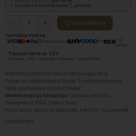
✓
tasuta transport
igal tarnel
✓ muuda või tühista alates 7. päevast
Lisa ostukorvi
Turvaline makse:
+ 15
banks
Tasuta tarne al.
29€
Omniva • DPD • Venipak • Unisend • SmartPosti
Säilitada toatemperatuuril. Netokogus: 90 g.
Toode on väljatöötatud Eestis. Toodetud Euroopa
Liidus spetsiaalse retsepti alusel.
Maaletooja ja turustaja
: Luxador Eesti OÜ,
Veskiposti 2, 11314, Tallinn, Eesti.
Parim enne lõppu: vt pakendilt. Partii nr: vt pakendilt.
Loe rohkem