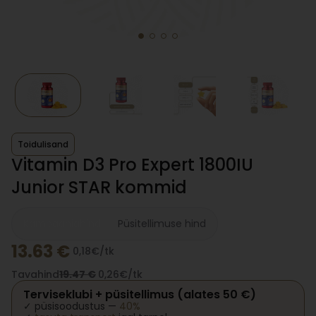
Toidulisand
Vitamin D3 Pro Expert 1800IU
Junior STAR kommid
Kampaaniahind
Püsitellimuse hind
13.63
€
0,18€/tk
Tavahind
19.47
€
0,26€/tk
Terviseklubi + püsitellimus (alates 50 €)
✓ püsisoodustus —
40%