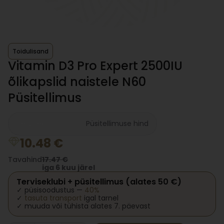
Toidulisand
Vitamin D3 Pro Expert 2500IU
õlikapslid naistele N60
Püsitellimus
Terviseklubi hind
Püsitellimuse hind
10.48
€
Tavahind
17.47
€
iga 6 kuu järel
Terviseklubi + püsitellimus (alates 50 €)
✓ püsisoodustus —
40%
✓
tasuta transport
igal tarnel
✓ muuda või tühista alates 7. päevast