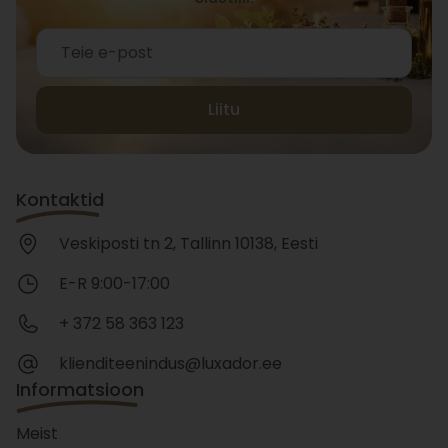
Liitu
Kontaktid
Veskiposti tn 2, Tallinn 10138, Eesti
E-R 9:00-17:00
+ 372 58 363 123
klienditeenindus@luxador.ee
Informatsioon
Meist