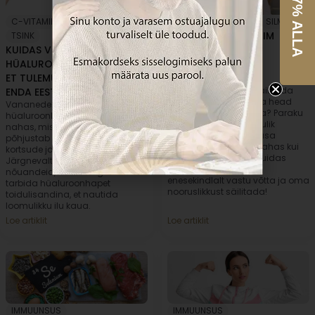
-17% ALLA
C-VITAMIIN
,
D-VITAMIIN
,
D-VITAMIIN
,
NAHK
,
SILMAD
KUIDAS VALIDA PARIM
TSINK
KUIDAS VÕTTA
HÜALUROONHAPE
HÜALUROONHAPET ÕIGESTI,
NOORUSLIKKUSE
ET TULEMUSED RÄÄGIKSID
SÄILITAMISEKS?
Kes meist ei sooviks säilitada
ENDA EEST?
nooruslikku välimust ja head
Vananedes väheneb
tervist võimalikult kaua? Paraku
hüaluroonhappe tootmine
on vananemine loomulik
nahas, mis omakorda
protsess, mis toob kaasa
põhjustab peenikeste joonte,
mitmeid muutusi nii nahas kui
kortsude ja naha kuivuse teket.
kehas tervikuna. Loe, kuidas
Järgnevalt jagame kasulikke
vananemise märke
nõuandeid, kuidas õigesti
enesekindlalt vastu võtta ja oma
tarbida hüaluroonhapet
nooruslikkust säilitada!
toidulisandina, et nautida
loomulikku ilu kaua.
Loe artiklit
Loe artiklit
IMMUUNSUS
IMMUUNSUS