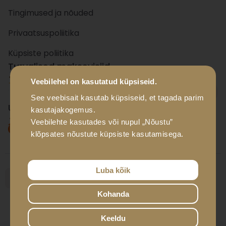
Tingimused ja nõuded
Privaatsuspoliitika
Küpsiste poliitika
Turvalised maksevisiid
Veebilehel on kasutatud küpsiseid.
+ 15
panka
See veebisait kasutab küpsiseid, et tagada parim
Usaldusväärsed tarnevisiid
kasutajakogemus.
Veebilehte kasutades või nupul „Nõustu”
klõpsates nõustute küpsiste kasutamisega.
Luba kõik
Kohanda
© Luxador Eesti OÜ, 2026
Developed by
It Solutions Group
Keeldu