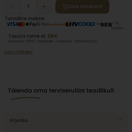
Lisa ostukorvi
Turvaline makse:
+ 15
banks
Tasuta tarne al.
29€
Omniva • DPD • Venipak • Unisend • SmartPosti
Loe rohkem
Täienda oma terviserutiini teadlikult
Kirjeldus