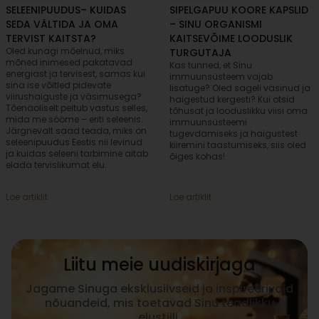
SELEENIPUUDUS– KUIDAS
SIPELGAPUU KOORE KAPSLID
SEDA VÄLTIDA JA OMA
– SINU ORGANISMI
TERVIST KAITSTA?
KAITSEVÕIME LOODUSLIK
Oled kunagi mõelnud, miks
TURGUTAJA
mõned inimesed pakatavad
Kas tunned, et Sinu
energiast ja tervisest, samas kui
immuunsüsteem vajab
sina ise võitled pidevate
lisatuge? Oled sageli väsinud ja
viirushaiguste ja väsimusega?
haigestud kergesti? Kui otsid
Tõenäoliselt peitub vastus selles,
tõhusat ja looduslikku viisi oma
mida me sööme – eriti seleenis.
immuunsüsteemi
Järgnevalt saad teada, miks on
tugevdamiseks ja haigustest
seleenipuudus Eestis nii levinud
kiiremini taastumiseks, siis oled
ja kuidas seleeni tarbimine aitab
õiges kohas!
elada tervislikumat elu.
Loe artiklit
Loe artiklit
Liitu meie uudiskirjaga
Jagame Sinuga eksklusiivseid ja inspireerivaid
nõuandeid, mis toetavad Sinu teadlikku
elustiili.