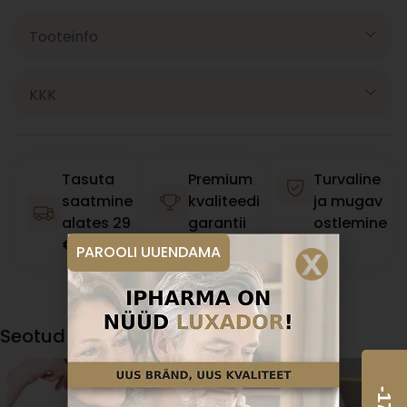
Tooteinfo
KKK
Tasuta
Premium
Turvaline
saatmine
kvaliteedi
ja mugav
alates 29
garantii
ostlemine
€
PAROOLI UUENDAMA
Seotud artiklid