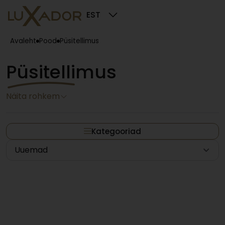
EST
Avaleht
Pood
Püsitellimus
Püsitellimus
Näita rohkem
Kategooriad
Uuemad