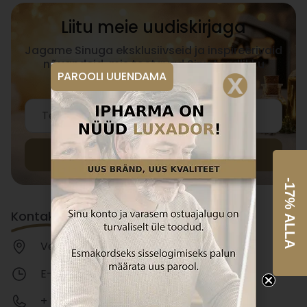
Liitu meie uudiskirjaga
Jagame Sinuga eksklusiivseid ja inspireerivaid
nõuandeid, mis toetavad Sinu teadlikku
PAROOLI UUENDAMA
elustiili.
Liitu
-17% ALLA
Kontaktid
Veskiposti tn 2, Tallinn 10138, Eesti
E-R 9:00-17:00
+ 372 58 363 123