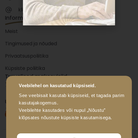
klienditeenindus@luxador.ee
Informatsioon
Meist
Tingimused ja nõuded
Privaatsuspoliitika
Küpsiste poliitika
Turvalised maksevisiid
Veebilehel on kasutatud küpsiseid.
+ 15
panka
See veebisait kasutab küpsiseid, et tagada parim
Usaldusväärsed tarnevisiid
kasutajakogemus.
Veebilehte kasutades või nupul „Nõustu”
klõpsates nõustute küpsiste kasutamisega.