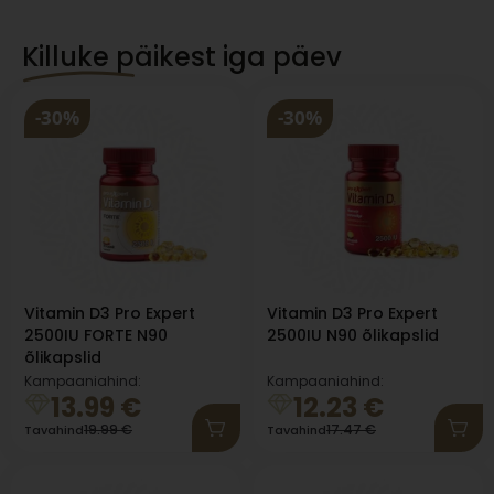
Killuke päikest iga päev
-30%
-30%
Vitamin D3 Pro Expert
Vitamin D3 Pro Expert
2500IU FORTE N90
2500IU N90 õlikapslid
õlikapslid
Kampaaniahind:
Kampaaniahind:
13.99
€
12.23
€
19.99
€
17.47
€
Tavahind
Tavahind