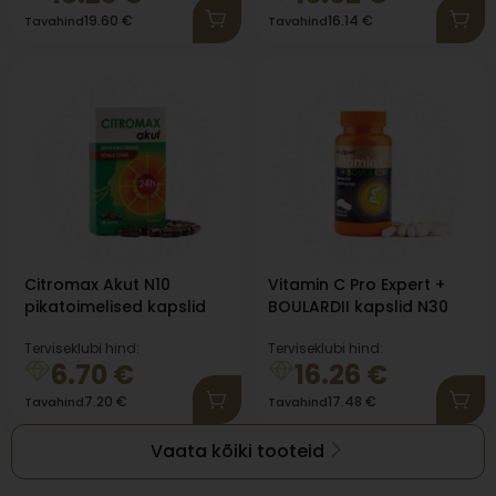
19.60
€
16.14
€
Tavahind
Tavahind
Citromax Akut N10
Vitamin C Pro Expert +
pikatoimelised kapslid
BOULARDII kapslid N30
Terviseklubi hind:
Terviseklubi hind:
6.70
€
16.26
€
7.20
€
17.48
€
Tavahind
Tavahind
Vaata kõiki tooteid