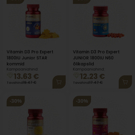
Vitamin D3 Pro Expert
Vitamin D3 Pro Expert
1800IU Junior STAR
JUNIOR 1800IU N60
kommid
õlikapslid
Kampaaniahind:
Kampaaniahind:
13.63
€
12.23
€
19.47
€
17.47
€
Tavahind
Tavahind
-30%
-30%