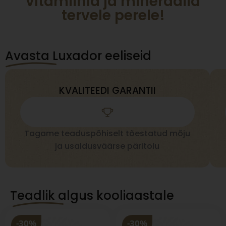
vitamiinid ja mineraalid
tervele perele!
Avasta Luxador eeliseid
KVALITEEDI GARANTII
Tagame teaduspõhiselt tõestatud mõju
ja usaldusväärse päritolu
Teadlik algus kooliaastale
-30%
-30%