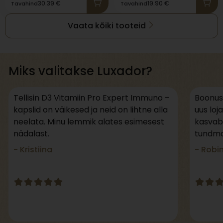
30.39
€
19.90
€
Tavahind
Tavahind
Vaata kõiki tooteid
Miks valitakse Luxador?
Tellisin D3 Vitamiin Pro Expert Immuno –
Boonuss
kapslid on väikesed ja neid on lihtne alla
uus loj
neelata. Minu lemmik alates esimesest
kasvab
nädalast.
tundma,
- Kristiina
- Robi