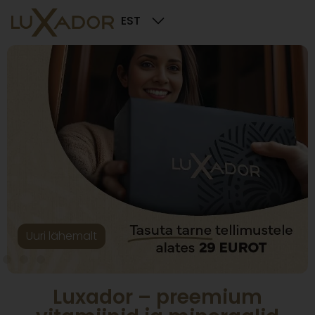
EST
Uuri lähemalt
Luxador – preemium