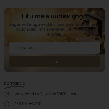
Liitu meie uudiskirjaga
Jagame Sinuga eksklusiivseid ja inspireerivaid
nõuandeid, mis toetavad Sinu teadlikku
elustiili.
Liitu
Kontaktid
Veskiposti tn 2, Tallinn 10138, Eesti
E-R 9:00-17:00