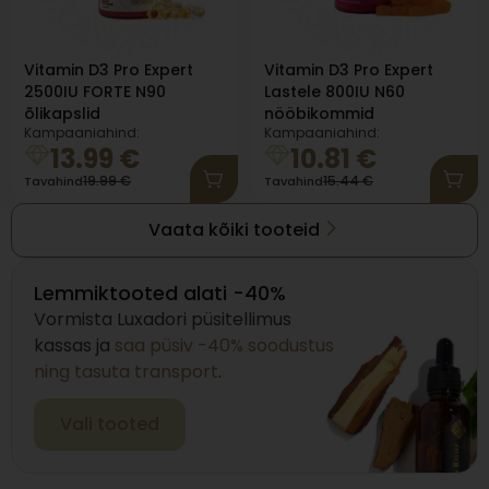
Vitamin D3 Pro Expert
Vitamin D3 Pro Expert
2500IU FORTE N90
Lastele 800IU N60
õlikapslid
nööbikommid
Kampaaniahind:
Kampaaniahind:
13.99
€
10.81
€
19.99
€
15.44
€
Tavahind
Tavahind
Vaata kõiki tooteid
Lemmiktooted alati -40%
Vormista Luxadori püsitellimus
kassas ja
saa püsiv -40% soodustus
ning tasuta transport
.
Vali tooted