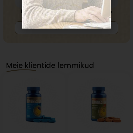
KUIDAS VÕTTA KOENSÜÜM Q10 HEA
TERVISE JAOKS?
Loe artiklit
Meie klientide lemmikud