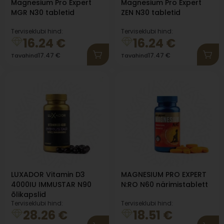
Magnesium Pro Expert
Magnesium Pro Expert
MGR N30 tabletid
ZEN N30 tabletid
Terviseklubi hind:
Terviseklubi hind:
16.24
€
16.24
€
17.47
€
17.47
€
Tavahind
Tavahind
LUXADOR Vitamin D3
MAGNESIUM PRO EXPERT
4000IU IMMUSTAR N90
N:RO N60 närimistablett
õlikapslid
Terviseklubi hind:
Terviseklubi hind:
28.26
€
18.51
€