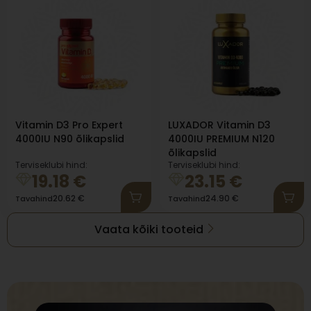
Vitamin D3 Pro Expert
LUXADOR Vitamin D3
4000IU N90 õlikapslid
4000IU PREMIUM N120
õlikapslid
Terviseklubi hind:
Terviseklubi hind:
19.18
€
23.15
€
20.62
€
24.90
€
Tavahind
Tavahind
Vaata kõiki tooteid